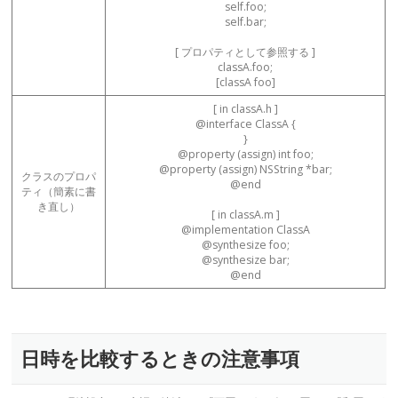
self.foo;
self.bar;
[ プロパティとして参照する ]
classA.foo;
[classA foo]
[ in classA.h ]
@interface ClassA {
}
@property (assign) int foo;
@property (assign) NSString *bar;
クラスのプロパ
@end
ティ（簡素に書
き直し）
[ in classA.m ]
@implementation ClassA
@synthesize foo;
@synthesize bar;
@end
日時を比較するときの注意事項