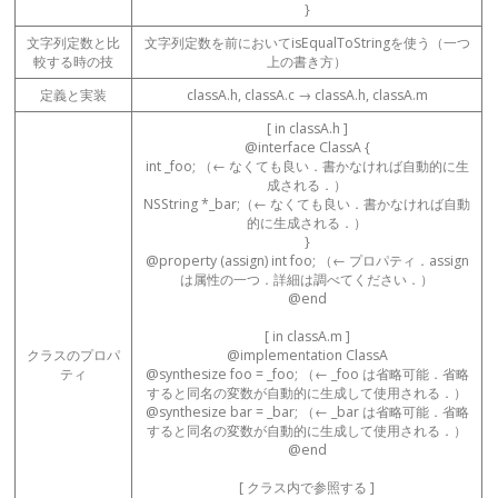
}
文字列定数と比
文字列定数を前においてisEqualToStringを使う（一つ
較する時の技
上の書き方）
定義と実装
classA.h, classA.c → classA.h, classA.m
[ in classA.h ]
@interface ClassA {
int _foo; （← なくても良い．書かなければ自動的に生
成される．）
NSString *_bar;（← なくても良い．書かなければ自動
的に生成される．）
}
@property (assign) int foo; （← プロパティ．assign
は属性の一つ．詳細は調べてください．）
@end
[ in classA.m ]
クラスのプロパ
@implementation ClassA
ティ
@synthesize foo = _foo; （← _foo は省略可能．省略
すると同名の変数が自動的に生成して使用される．）
@synthesize bar = _bar; （← _bar は省略可能．省略
すると同名の変数が自動的に生成して使用される．）
@end
[ クラス内で参照する ]