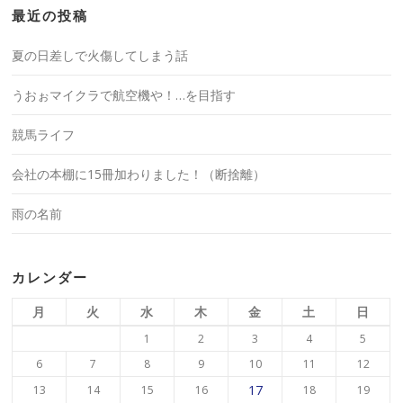
最近の投稿
夏の日差しで火傷してしまう話
うおぉマイクラで航空機や！…を目指す
競馬ライフ
会社の本棚に15冊加わりました！（断捨離）
雨の名前
カレンダー
月
火
水
木
金
土
日
1
2
3
4
5
6
7
8
9
10
11
12
17
13
14
15
16
18
19