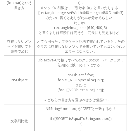
[foo bar]という
く．
書き方
メソッドの引数は，「引数名:値」と書いたりする．
[rectangleImage setWidth:640 Height:480 Depth:3]
みたいに書くとありがたみが分かるらしい．
たしかに
rectangleImage.set(640, 480, 3);
と書くよりは可読性は高そう．冗長にも見えるけど．
存在しないメソ
とても困った．ブラケット記法で書かれていると，その
ッドを書いても
クラスに存在しないメソッドを書いていてもコンパイル
警告で済む
エラーにならない．
Objective-Cで扱うすべてのクラスのスーパークラス．
初期化は以下のようにする．
NSObject * foo;
NSObject
foo = [[NSObject alloc] init];
または
[foo: [[NSObject alloc] init]];
※ どちらの書き方を選ぶべきかは勉強中．．．
NSString* method; が “GET”と一致するか？
if ([@”GET” isEqualToString:method])
文字列比較
{
;