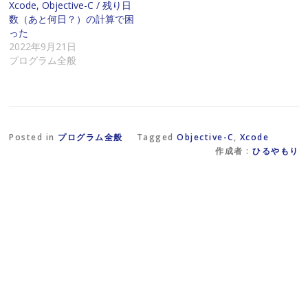
Xcode, Objective-C / 残り日
送
ッ
ド
信
ク
ウ
数（あと何日？）の計算で困
(
し
で
った
新
て
開
し
く
き
2022年9月21日
い
だ
ま
プログラム全般
ウ
さ
す
ィ
い
)
ン
(
ド
新
ウ
し
で
い
開
ウ
き
ィ
ま
ン
Posted in
プログラム全般
Tagged
Objective-C
,
Xcode
す
ド
)
ウ
作成者 :
ひるやもり
で
開
き
ま
す
)