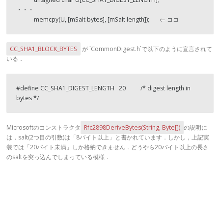
・・・

            memcpy(U, [mSalt bytes], [mSalt length]);       ← ココ
CC_SHA1_BLOCK_BYTES
が `CommonDigest.h`で以下のように宣言されて
いる．
#define CC_SHA1_DIGEST_LENGTH   20          /* digest length in 
bytes */
Microsoftのコンストラクタ
Rfc2898DeriveBytes(String, Byte[])
の説明に
は，salt(2つ目の引数)は「8バイト以上」と書かれています．しかし，上記実
装では「20バイト未満」しか格納できません．どうやら20バイト以上の長さ
のsaltを突っ込んでしまっている模様．