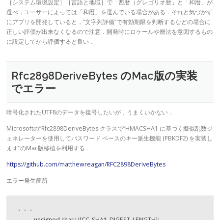
［システム環境設定］［言語と地域］で「西暦（グレゴリオ暦」と「和暦」が
選べ，ユーザーによっては「和暦」を選んでいる場合がある．それと気づかず
にアプリを開発していると，”文字列評価”で有効期限を判断するなどの場合に
正しい評価が出来なくなるので注意．開発時にロケールや暦法を意図するもの
に設定してから評価すると良い．
Rfc2898DeriveBytes のMac版の実装
でエラー
暗号化されたUTF8のデータを復号したいが，うまくいかない．
Microsoftの”Rfc2898DeriveBytes クラスで”HMACSHA1 に基づく擬似乱数ジ
ェネレーターを使用してパスワード ベースのキー派生機能 (PBKDF2) を実装し
ます”のMac版移植を利用する．
https://github.com/matthewreagan/RFC2898DeriveBytes
エラー発生箇所
・・・

            unsigned char U[CC_SHA1_DIGEST_LENGTH];
