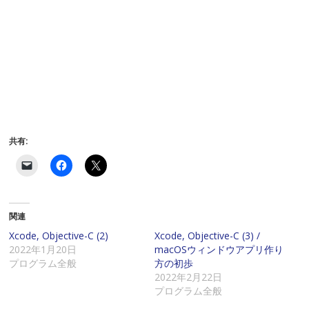
共有:
ク
F
ク
リ
a
リ
ッ
c
ッ
ク
e
ク
し
b
し
て
o
て
関連
友
o
X
達
k
で
に
で
共
Xcode, Objective-C (2)
Xcode, Objective-C (3) /
メ
共
有
2022年1月20日
macOSウィンドウアプリ作り
ー
有
(
ル
す
新
プログラム全般
方の初歩
で
る
し
2022年2月22日
リ
に
い
ン
は
ウ
プログラム全般
ク
ク
ィ
を
リ
ン