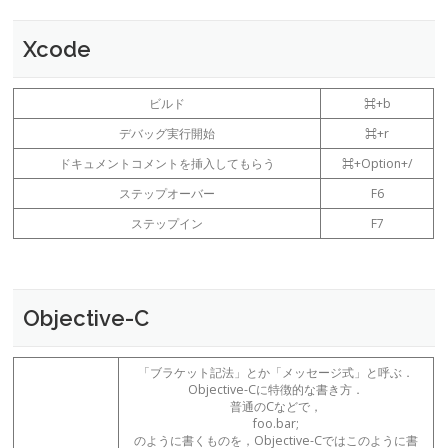
Xcode
ビルド
⌘+b
デバッグ実行開始
⌘+r
ドキュメントコメントを挿入してもらう
⌘+Option+/
ステップオーバー
F6
ステップイン
F7
Objective-C
「ブラケット記法」とか「メッセージ式」と呼ぶ．
Objective-Cに特徴的な書き方．
普通のCなどで，
foo.bar;
のように書くものを，Objective-Cではこのように書