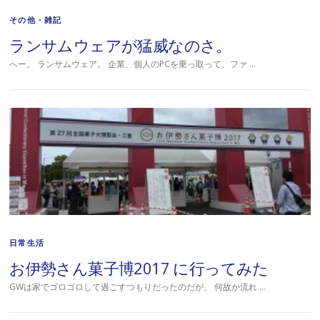
その他・雑記
ランサムウェアが猛威なのさ。
へー。 ランサムウェア。 企業、個人のPCを乗っ取って、ファ …
日常生活
お伊勢さん菓子博2017 に行ってみた
GWは家でゴロゴロして過ごすつもりだったのだが、 何故か流れ …