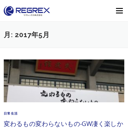
Skip
to
Menu
content
月:
2017年5月
日常生活
変わるもの変わらないもの-GW凄く楽しか