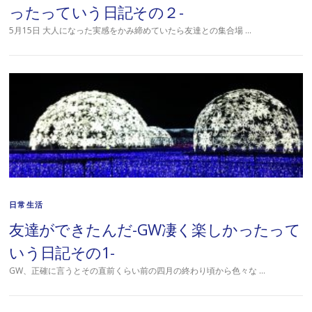
ったっていう日記その２-
5月15日 大人になった実感をかみ締めていたら友達との集合場 …
日常生活
友達ができたんだ-GW凄く楽しかったって
いう日記その1-
GW、正確に言うとその直前くらい前の四月の終わり頃から色々な …