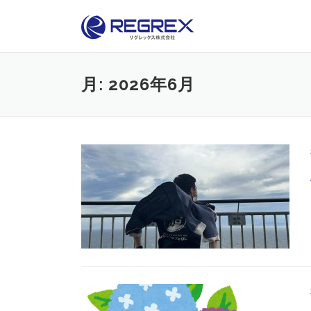
Skip
to
content
月:
2026年6月