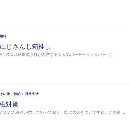
趣味
にじさんじ箱推し
ANYCOLOR株式会社が運営する大人気バーチャルライバー（ …
その他・雑記
/
日常生活
虫対策
だんだん暑さが増していっており、既に大分きついですね。このま …