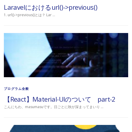
Laravelにおけるurl()->previous()
1. url()->previous()とは？ Lar …
プログラム全般
【React】Material-UIのついて part-2
こんにちわ、masumasuです。日ごとに秋が深まってまいり …