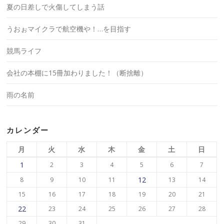
夏の日差しで火傷してしまう話
うおぉマイクラで航空機や！…を目指す
競馬ライフ
会社の本棚に15冊加わりました！（断捨離）
雨の名前
カレンダー
月
火
水
木
金
土
日
1
2
3
4
5
6
7
12
8
9
10
11
13
14
15
16
17
18
19
20
21
22
23
24
25
26
27
28
29
30
31