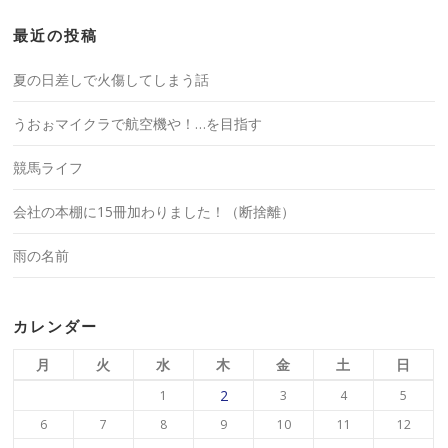
最近の投稿
夏の日差しで火傷してしまう話
うおぉマイクラで航空機や！…を目指す
競馬ライフ
会社の本棚に15冊加わりました！（断捨離）
雨の名前
カレンダー
月
火
水
木
金
土
日
2
1
3
4
5
6
7
8
9
10
11
12