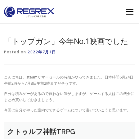
Skip
to
Menu
content
「トップガン」今年No.1映画でした
Posted on
2022年7月1日
こんにちは。steamサマーセールの時期がやってきました。日本時間6月24日
午前2時から7月8日午前2時までだそうです。
自分は積みゲーがあるので買わない気がしますが、ゲームする人はこの機会に
まとめ買いしておきましょう。
今回は自分がやった室内でできるゲームについて書いていこうと思います。
クトゥルフ神話TRPG