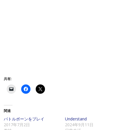
共有:
ク
F
ク
リ
a
リ
ッ
c
ッ
ク
e
ク
し
b
し
て
o
て
関連
友
o
X
達
k
で
に
で
共
バトルボーンをプレイ
Understand
メ
共
有
2017年7月2日
2024年9月11日
ー
有
(
ル
す
新