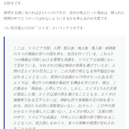
が好きです。
推理する側に当たればまだいいのですが、自分が犯人だった場合は、限られた
時間の中でどうやってばれないようにするかを考えるのが大変です。
つい先日遊んだのが「エイダ」というシナリオです。
ここは、リスピア大陸。人間・獣人族・海人族・竜人族・妖精族
の５つの種族が別々の国を持ち、生活を行っている。これら5
つの種族は大陸における重要な決議を、リスピア公会議におい
て定めている。それぞれの国は独自の発展を遂げていたが、人
間の王エイダの尽力により、この大陸で初となる和平協定が結
ばれることとなった。前回の公会議から10年がたったある日、
エイダは、再び5つの種族が集結する機会を作り出す。彼は、こ
の集会を「再結会」と呼んでいた。しかし、エイダと5人の王達
が面会した後、エイダは謎の死を遂げることとなる。エイダの
後継者である王子スタンは、神妙な顔で各種族の王の顔を見つ
める。自分たち以外に容疑者はいない。おそらく、この中の誰
かがエイダを殺したに違いない。エイダが死んだ「玉座の間」
の中で、リスピア公会議は、10年ぶりに最悪の形で開かれるこ
ととなった。犯人探しをめぐり、各々の策略や推理が交わされ
ることとなる。