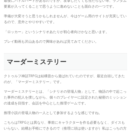
最後にバトルパートがあるのですが、攻撃したくても当たらない等、ランダム
要素が入ってくることで思うように進めないことも面白さの一つです。
準備が大変そうと思うかもしれませんが、今はゲーム用のサイトが充実してい
るので、意外とやりやすいです。
「ロッカー」というシナリオあたりが初心者向けかなと思います。
プレイ動画も沢山あるので興味があれば見てみてください。
マーダーミステリー
クトゥルフ神話TRPGは結構昔から遊ばれていたのですが、最近台頭してきた
のが、「マーダーミステリー」です。
マーダーミステリーとは、「シナリオの登場人物」として、物語の中で起こっ
た事件の犯人を捜しながら、個々のプレイヤーに設定された秘密のミッション
の達成を目指す、会話を中心とした推理ゲームです。
推理小説の登場人物の一人として参加するような感じですね。
こちらはTRPGとは異なり、事前にキャラクターを作る必要もなく、ダイスも
いらない。結構お手軽にできるので（推理に頭は使いますが）私はこっちの方