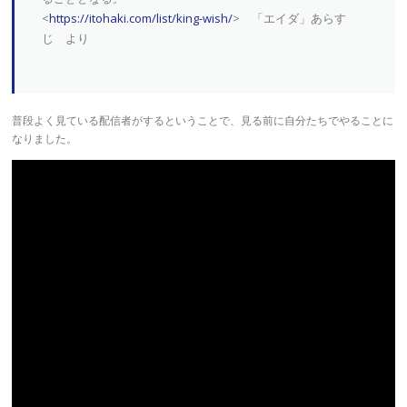
<
https://itohaki.com/list/king-wish/
> 「エイダ」あらす
じ より
普段よく見ている配信者がするということで、見る前に自分たちでやることに
なりました。