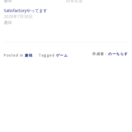
趣味
日常生活
で
る
し
リ
に
い
Satisfactoryやってます
ン
は
ウ
ク
ク
ィ
2020年7月30日
を
リ
ン
趣味
送
ッ
ド
信
ク
ウ
(
し
で
新
て
開
し
く
き
い
だ
ま
ウ
さ
す
ィ
い
)
ン
(
作成者 :
のーちらす
Posted in
趣味
Tagged
ゲーム
ド
新
ウ
し
で
い
開
ウ
き
ィ
ま
ン
す
ド
)
ウ
で
開
き
ま
す
)