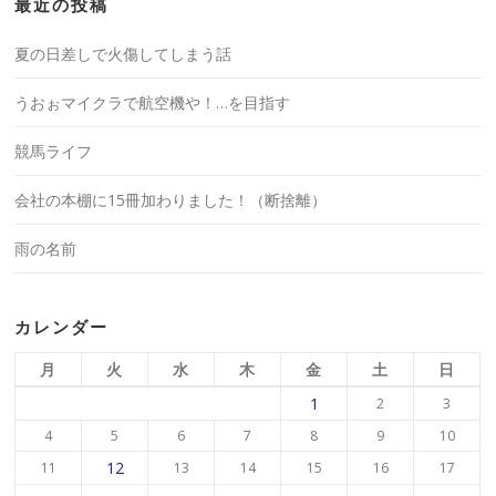
最近の投稿
夏の日差しで火傷してしまう話
うおぉマイクラで航空機や！…を目指す
競馬ライフ
会社の本棚に15冊加わりました！（断捨離）
雨の名前
カレンダー
月
火
水
木
金
土
日
1
2
3
4
5
6
7
8
9
10
12
11
13
14
15
16
17