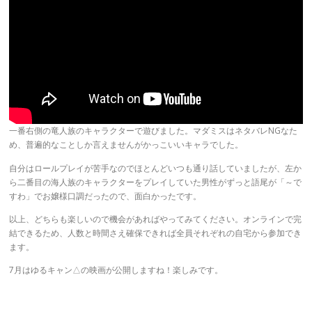
一番右側の竜人族のキャラクターで遊びました。マダミスはネタバレNGなた
め、普遍的なことしか言えませんがかっこいいキャラでした。
自分はロールプレイが苦手なのでほとんどいつも通り話していましたが、左か
ら二番目の海人族のキャラクターをプレイしていた男性がずっと語尾が「～で
すわ」でお嬢様口調だったので、面白かったです。
以上、どちらも楽しいので機会があればやってみてください。オンラインで完
結できるため、人数と時間さえ確保できれば全員それぞれの自宅から参加でき
ます。
7月はゆるキャン△の映画が公開しますね！楽しみです。