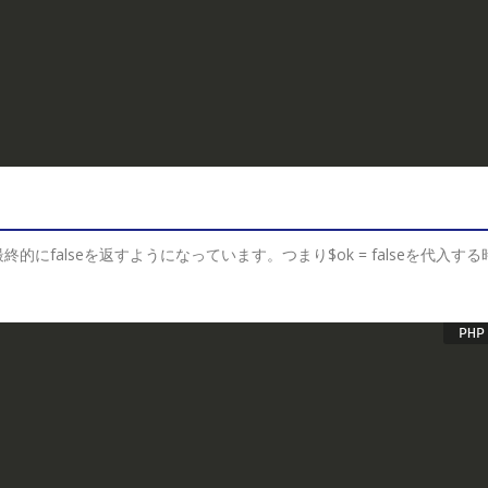
的にfalseを返すようになっています。つまり$ok = falseを代入する