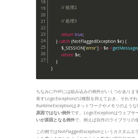
// 処理2
// 処理3
return
true
;
}
catch
(
NotFlaggedException 
$e
)
{
$_SESSION
[
'error'
]
=
$e
-
>
getMessage
return
$e
;
}
}
ちなみにPHPには組み込みの例外がいくつかありますが、
表すLogicExceptionの2種類を抑えておき
RuntimeExceptionはネットワークやメモリ
原因ではない例外
です。LogicExceptionは
いが原因となる例外
で、例えば自作のライブラリの
この例ではNotFlaggedExceptionという