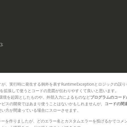
(
)
;
実行時に発生する例外を表すRuntimeExceptionとロジックの誤り
、それぞれを拡張して使うとコードの意図が伝わりやすくて良いと思います。
のような環境を起因としたものや、外部入力によるものなど
プログラムのコード
ウェブサービスの開発ではあまり使うことはないかもしれませんが、
コードの間
使い方が間違っている場合にスローさせます。
カスタムエラーを作りましたが、どのエラー名とカスタムエラーを投げるかでコメ