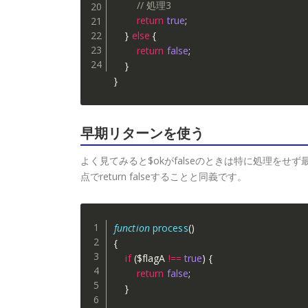
// 処理3
return
true
;
}
else
{
return
false
;
}
}
早期リターンを使う
よく見てみると$okがfalseのときは特に処理をせず最終
点でreturn falseすることと同義です。
function
process
(
)
{
if
(
$flagA
!==
true
)
{
return
false
;
}