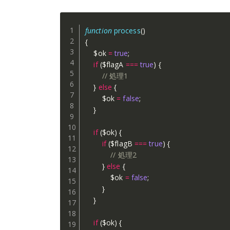
function
process
(
)
{
$ok
=
true
;
if
(
$flagA
===
true
)
{
// 処理1
}
else
{
$ok
=
false
;
}
if
(
$ok
)
{
if
(
$flagB
===
true
)
{
// 処理2
}
else
{
$ok
=
false
;
}
}
if
(
$ok
)
{