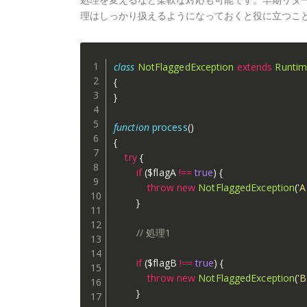
理はしっかり扱えるようになっておくと役に立つこ
class
NotFlaggedException
extends
Runtim
{
}
function
process
(
)
{
try
{
if
(
$flagA
!==
true
)
{
throw
new
NotFlaggedException
(
'A
}
// 処理1
if
(
$flagB
!==
true
)
{
throw
new
NotFlaggedException
(
'B
}