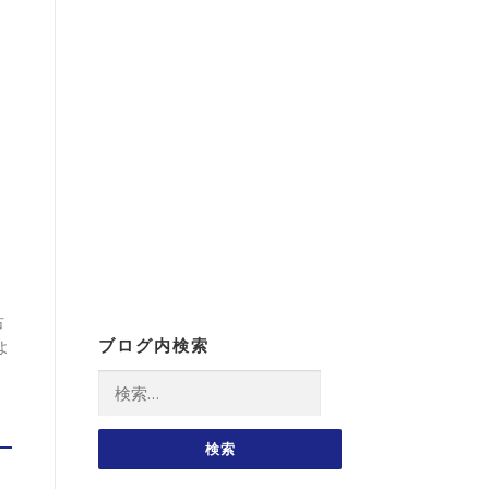
占
ブログ内検索
よ
検
索: