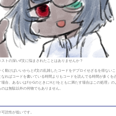
ストの深いif文に悩まされたことはありませんか？
く動けばいいからとif文の乱雑したコードをデプロイせざるを得ないこ
となればコードを書いている時間よりもコードを読んでる時間が多くを
す場合、あるいはFかGのときにHとIをともに満たす場合はこの処理』の
るのは無駄以外の何物でもありません。
り可読性が低いです。