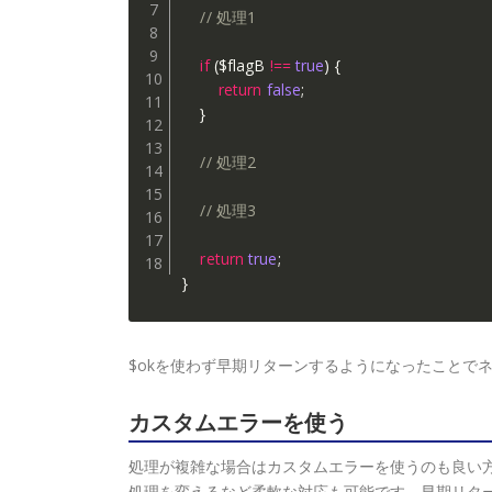
// 処理1
if
(
$flagB
!==
true
)
{
return
false
;
}
// 処理2
// 処理3
return
true
;
}
$okを使わず早期リターンするようになったことで
カスタムエラーを使う
処理が複雑な場合はカスタムエラーを使うのも良い
処理を変えるなど柔軟な対応も可能です。早期リタ