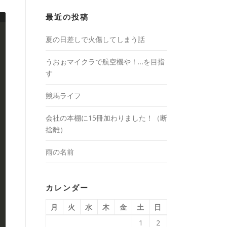
最近の投稿
夏の日差しで火傷してしまう話
うおぉマイクラで航空機や！…を目指
す
競馬ライフ
会社の本棚に15冊加わりました！（断
捨離）
雨の名前
カレンダー
月
火
水
木
金
土
日
1
2