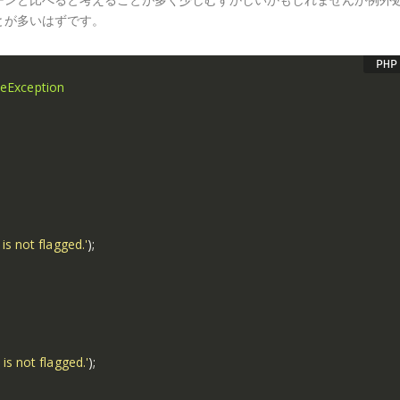
とが多いはずです。
eException
 is not flagged.'
)
;
 is not flagged.'
)
;