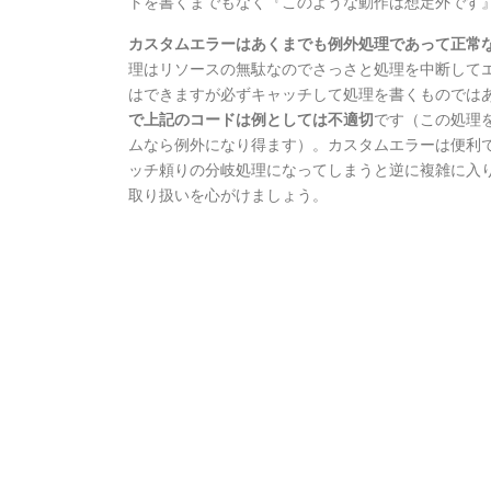
トを書くまでもなく『このような動作は想定外です
カスタムエラーはあくまでも例外処理であって正常
理はリソースの無駄なのでさっさと処理を中断して
はできますが必ずキャッチして処理を書くものでは
で上記のコードは例としては不適切
です（この処理
ムなら例外になり得ます）。カスタムエラーは便利
ッチ頼りの分岐処理になってしまうと逆に複雑に入
取り扱いを心がけましょう。