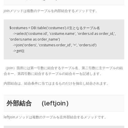
joinメソッドは複数のテーブルを内部結合するメソッドです。
$costumes = DB::table('costumes') //主となるテーブル名

    ->select('costume.id', 'costume.name', 'orders.id as order_id,', 
'orders.name as order_name') 

    ->join('orders', 'costumes.order_id', '=', 'orders.id') 

    ->get();
（join）箇所には第一引数に結合するテーブル名、第二引数に主テーブルの結
合キー、第四引数に結合するテーブルの結合キーを記述します。
内部結合は、結合条件に当てはまるものだけを抽出し結合されます。
外部結合 （leftjoin）
leftjoinメソッドは複数のテーブルを左外部結合するメソッドです。