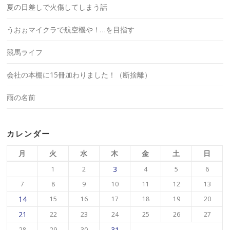
夏の日差しで火傷してしまう話
うおぉマイクラで航空機や！…を目指す
競馬ライフ
会社の本棚に15冊加わりました！（断捨離）
雨の名前
カレンダー
月
火
水
木
金
土
日
3
1
2
4
5
6
7
8
9
10
11
12
13
14
15
16
17
18
19
20
21
22
23
24
25
26
27
31
28
29
30