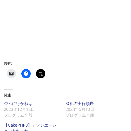
共有:
ク
F
ク
リ
a
リ
ッ
c
ッ
ク
e
ク
し
b
し
て
o
て
関連
友
o
X
達
k
で
に
で
共
ジムに行かねば
SQLの実行順序
メ
共
有
2023年12月12日
2024年5月13日
ー
有
(
ル
す
新
プログラム全般
プログラム全般
で
る
し
リ
に
い
【CakePHP3】アソシエーシ
ン
は
ウ
ク
ク
ィ
ョンあれこれ