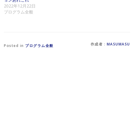
を
リ
ン
2022年12月22日
送
ッ
ド
信
ク
ウ
プログラム全般
(
し
で
新
て
開
し
く
き
い
だ
ま
ウ
さ
す
ィ
い
)
ン
(
ド
新
作成者 :
MASUMASU
ウ
し
Posted in
プログラム全般
で
い
開
ウ
き
ィ
ま
ン
す
ド
)
ウ
で
開
き
ま
す
)