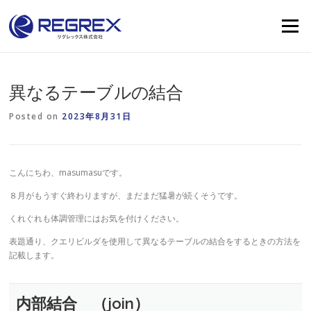
Skip
to
Menu
content
異なるテーブルの結合
Posted on
2023年8月31日
こんにちわ、masumasuです。
８月がもうすぐ終わりますが、まだまだ猛暑が続くそうです。
くれぐれも体調管理にはお気を付けください。
表題通り、クエリビルダを使用して異なるテーブルの結合をするときの方法を
記載します。
内部結合 （join）