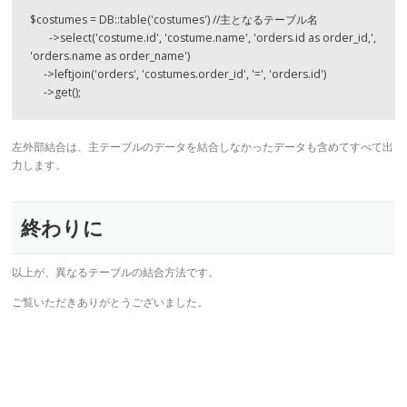
$costumes = DB::table('costumes') //主となるテーブル名

　   ->select('costume.id', 'costume.name', 'orders.id as order_id,', 
'orders.name as order_name')

     ->leftjoin('orders', 'costumes.order_id', '=', 'orders.id')

     ->get();
左外部結合は、主テーブルのデータを結合しなかったデータも含めてすべて出
力します。
終わりに
以上が、異なるテーブルの結合方法です。
ご覧いただきありがとうございました。