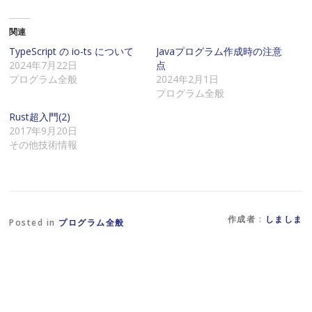
ク
e
ク
し
b
し
て
o
て
関連
友
o
X
達
k
で
に
で
共
TypeScript の io-ts について
Javaプログラム作成時の注意
メ
共
有
2024年7月22日
点
ー
有
(
ル
す
新
プログラム全般
2024年2月1日
で
る
し
プログラム全般
リ
に
い
ン
は
ウ
ク
ク
ィ
Rust超入門(2)
を
リ
ン
2017年9月20日
送
ッ
ド
信
ク
ウ
その他技術情報
(
し
で
新
て
開
し
く
き
い
だ
ま
ウ
さ
す
ィ
い
)
ン
(
ド
新
作成者 :
しましま
ウ
し
Posted in
プログラム全般
で
い
開
ウ
き
ィ
ま
ン
す
ド
)
ウ
で
開
き