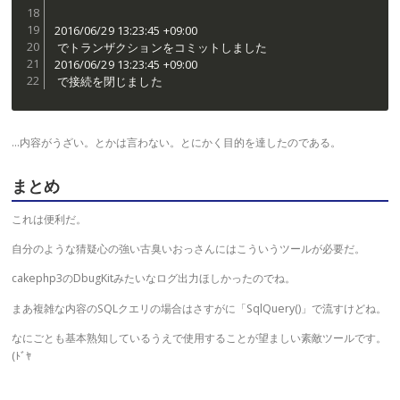
2016/06/29 13:23:45 +09:00

 でトランザクションをコミットしました

2016/06/29 13:23:45 +09:00

…内容がうざい。とかは言わない。とにかく目的を達したのである。
まとめ
これは便利だ。
自分のような猜疑心の強い古臭いおっさんにはこういうツールが必要だ。
cakephp3のDbugKitみたいなログ出力ほしかったのでね。
まあ複雑な内容のSQLクエリの場合はさすがに「SqlQuery()」で流すけどね。
なにごとも基本熟知しているうえで使用することが望ましい素敵ツールです。
(ﾄﾞﾔ