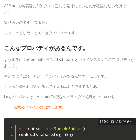
ASP.netでも実際にSQLクエリ正しく発行しているのか確認したいわけです
よ。
疑り深いのです、ワタシ。
ちょこっとしたことでできたのでメモです。
こんなプロパティがあるんです。
ようするにDbContextクラスにDatabaseというインスタンスのプロパティが
あって、
そいつに「Log」というプロパティがあるんです。以上です。
ちょっと調べればわかるんですよね…よくできてるなあ。
Logプロパティは、Action<T>型なのでラムダで処理かいて終わり。
任意のファイルに出力します。
var
 context 
=
new
SampleEntities
(
)
;
context
.
Database
.
Log 
=
(
log
)
=>