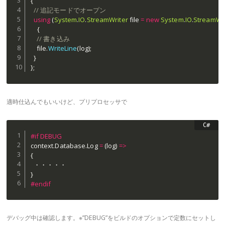
{
// 追記モードでオープン
using
(
System
.
IO
.
StreamWriter
 file 
=
new
System
.
IO
.
StreamWri
{
// 書き込み
    file
.
WriteLine
(
log
)
;
}
}
;
適時仕込んでもいいけど、プリプロセッサで
#
if
 DEBUG
context
.
Database
.
Log 
=
(
log
)
=>
{
}
#
endif
デバッグ中は確認します。※”DEBUG”をビルドのオプションで定数にセットし