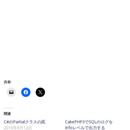
共有:
ク
F
ク
リ
a
リ
ッ
c
ッ
ク
e
ク
し
b
し
て
o
て
関連
友
o
X
達
k
で
に
で
共
C#のPartialクラスの罠
CakePHP3でSQLのログを
メ
共
有
2016年8月12日
Infoレベルで出力する
ー
有
(