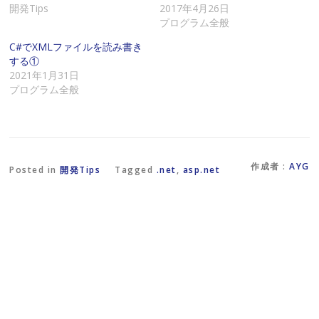
ル
す
新
開発Tips
2017年4月26日
で
る
し
プログラム全般
リ
に
い
ン
は
ウ
ク
ク
ィ
C#でXMLファイルを読み書き
を
リ
ン
する①
送
ッ
ド
信
ク
ウ
2021年1月31日
(
し
で
プログラム全般
新
て
開
し
く
き
い
だ
ま
ウ
さ
す
ィ
い
)
ン
(
ド
新
ウ
し
で
い
作成者 :
AYG
Posted in
開発Tips
Tagged
.net
,
asp.net
開
ウ
き
ィ
ま
ン
す
ド
)
ウ
で
開
き
ま
す
)