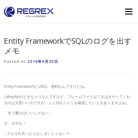
Skip
to
Menu
content
Entity FrameworkでSQLのログを出す
メモ
Posted on
2016年6月30日
Entity FrameworkとLINQ、便利なんですけどね。
cakephpのときもそうなんですけど、フレームワークはてきぱきやってくれ
るのは大変いいのですが、ふとSQLクエリを確認したいときありますよね。
「生で書けばいいじゃない」
せ、せやな！
…でもそれ言ったらおしまいじゃない？