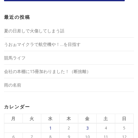
最近の投稿
夏の日差しで火傷してしまう話
うおぉマイクラで航空機や！…を目指す
競馬ライフ
会社の本棚に15冊加わりました！（断捨離）
雨の名前
カレンダー
月
火
水
木
金
土
日
1
3
2
4
5
6
7
8
9
10
11
12