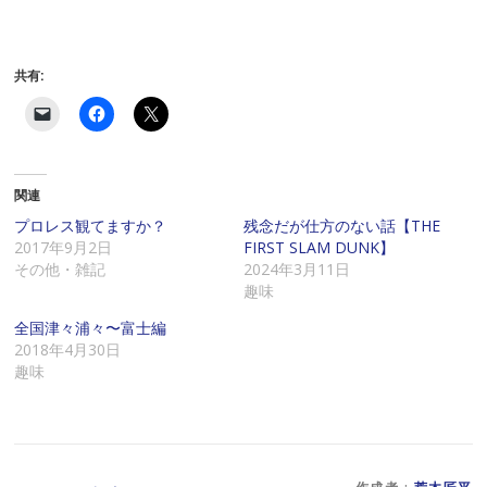
共有:
ク
F
ク
リ
a
リ
ッ
c
ッ
ク
e
ク
し
b
し
て
o
て
関連
友
o
X
達
k
で
に
で
共
プロレス観てますか？
残念だが仕方のない話【THE
メ
共
有
2017年9月2日
FIRST SLAM DUNK】
ー
有
(
ル
す
新
その他・雑記
2024年3月11日
で
る
し
趣味
リ
に
い
ン
は
ウ
ク
ク
ィ
全国津々浦々〜富士編
を
リ
ン
2018年4月30日
送
ッ
ド
信
ク
ウ
趣味
(
し
で
新
て
開
し
く
き
い
だ
ま
ウ
さ
す
ィ
い
)
ン
(
ド
新