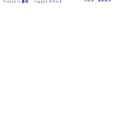
作成者 :
荒木匠平
ウ
し
Posted in
趣味
Tagged
イベント
で
い
開
ウ
き
ィ
ま
ン
す
ド
)
ウ
で
開
き
ま
す
)