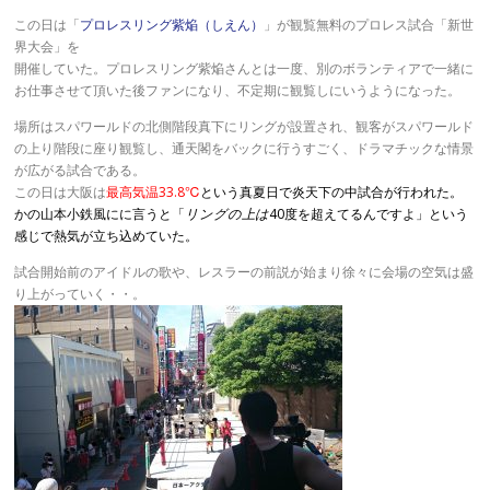
この日は「
プロレスリング紫焔（しえん）
」が観覧無料のプロレス試合「新世
界大会」を
開催していた。プロレスリング紫焔さんとは一度、別のボランティアで一緒に
お仕事させて頂いた後ファンになり、不定期に観覧しにいうようになった。
場所はスパワールドの北側階段真下にリングが設置され、観客がスパワールド
の上り階段に座り観覧し、通天閣をバックに行うすごく、ドラマチックな情景
が広がる試合である。
この日は大阪は
最高気温33.8℃
という真夏日で炎天下の中試合が行われた。
かの山本小鉄風にに言うと「
リングの上は
40度を超えてるんですよ」という
感じで熱気が立ち込めていた。
試合開始前のアイドルの歌や、レスラーの前説が始まり徐々に会場の空気は盛
り上がっていく・・。