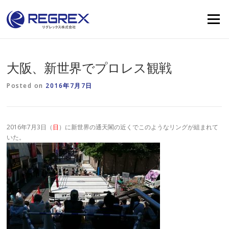
Skip
to
Menu
content
大阪、新世界でプロレス観戦
Posted on
2016年7月7日
2016年7月3日（
日
）に新世界の通天閣の近くでこのようなリングが組まれて
いた。