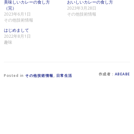
に
で
共
美味しいカレーの食し方
おいしいカレーの食し方
メ
共
有
（完）
2023年3月28日
ー
有
(
ル
す
新
2023年6月1日
その他技術情報
で
る
し
その他技術情報
リ
に
い
ン
は
ウ
ク
ク
ィ
はじめまして
を
リ
ン
2022年8月1日
送
ッ
ド
信
ク
ウ
趣味
(
し
で
新
て
開
し
く
き
い
だ
ま
ウ
さ
す
ィ
い
)
ン
(
ド
新
作成者 :
ABEABE
ウ
し
Posted in
その他技術情報
,
日常生活
で
い
開
ウ
き
ィ
ま
ン
す
ド
)
ウ
で
開
き
ま
す
)