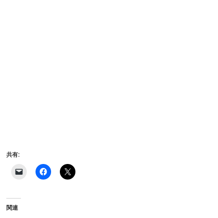
共有:
ク
F
ク
リ
a
リ
ッ
c
ッ
ク
e
ク
し
b
し
て
o
て
関連
友
o
X
達
k
で