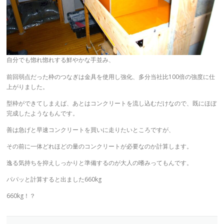
自分でも惚れ惚れする鮮やかな手並み、
前回弱点だった枠のつなぎは金具を使用し強化、多分当社比100倍の強度に仕
上がりました。
型枠ができてしまえば、あとはコンクリートを流し込むだけなので、既にほぼ
完成したようなもんです。
善は急げと早速コンクリートを買いに走りたいところですが、
その前に一体どれほどの量のコンクリートが必要なのか計算します。
逸る気持ちを抑えしっかりと準備するのが大人の嗜みってもんです。
パパッと計算すると出ました660kg
660kg！？