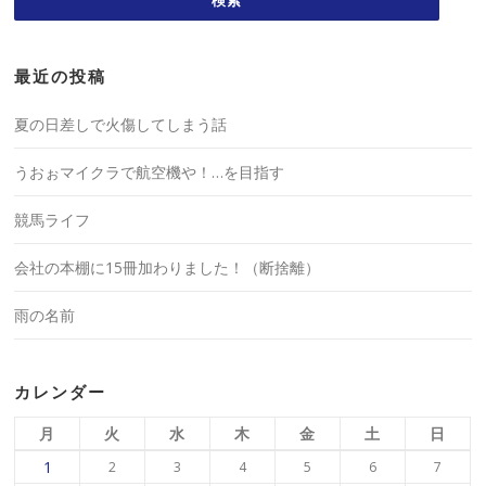
最近の投稿
夏の日差しで火傷してしまう話
うおぉマイクラで航空機や！…を目指す
競馬ライフ
会社の本棚に15冊加わりました！（断捨離）
雨の名前
カレンダー
月
火
水
木
金
土
日
1
2
3
4
5
6
7