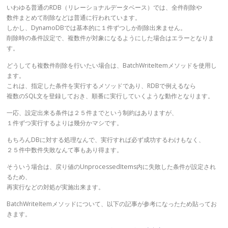
いわゆる普通のRDB（リレーショナルデータベース）では、全件削除や
数件まとめて削除などは普通に行われています。
しかし、DynamoDBでは基本的に１件ずつしか削除出来ません。
削除時の条件設定で、複数件が対象になるようにした場合はエラーとなりま
す。
どうしても複数件削除を行いたい場合は、BatchWriteItemメソッドを使用し
ます。
これは、指定した条件を実行するメソッドであり、RDBで例えるなら
複数のSQL文を登録しておき、順番に実行していくような動作となります。
一応、設定出来る条件は２５件までという制約はありますが、
１件ずつ実行するよりは幾分かマシです。
もちろんDBに対する処理なんで、実行すれば必ず成功するわけもなく、
２５件中数件失敗なんて事もあり得ます。
そういう場合は、戻り値のUnprocessedItems内に失敗した条件が設定され
るため、
再実行などの対処が実施出来ます。
BatchWriteItemメソッドについて、以下の記事が参考になったため貼ってお
きます。