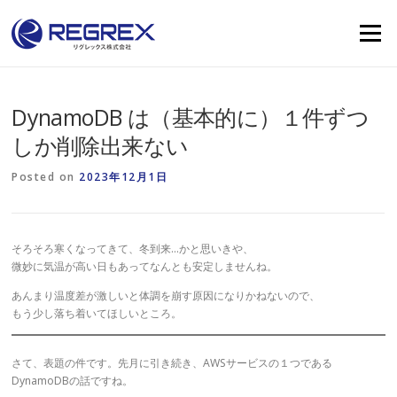
Skip
to
Menu
content
DynamoDB は（基本的に）１件ずつ
しか削除出来ない
Posted on
2023年12月1日
そろそろ寒くなってきて、冬到来…かと思いきや、
微妙に気温が高い日もあってなんとも安定しませんね。
あんまり温度差が激しいと体調を崩す原因になりかねないので、
もう少し落ち着いてほしいところ。
さて、表題の件です。先月に引き続き、AWSサービスの１つである
DynamoDBの話ですね。