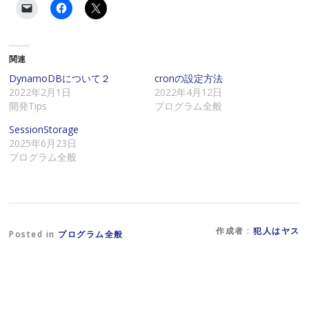
ク
F
ク
リ
a
リ
ッ
c
ッ
ク
e
ク
し
b
し
て
o
て
関連
友
o
X
達
k
で
に
で
共
DynamoDBについて２
cronの設定方法
メ
共
有
2022年2月1日
2022年4月12日
ー
有
(
ル
す
新
開発Tips
プログラム全般
で
る
し
リ
に
い
SessionStorage
ン
は
ウ
ク
ク
ィ
2025年6月23日
を
リ
ン
プログラム全般
送
ッ
ド
信
ク
ウ
(
し
で
新
て
開
し
く
き
い
だ
ま
ウ
さ
す
ィ
い
)
ン
(
作成者 :
犯人はヤス
Posted in
プログラム全般
ド
新
ウ
し
で
い
開
ウ
き
ィ
ま
ン
す
ド
)
ウ