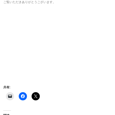
ご覧いただきありがとうございます。
共有:
ク
F
ク
リ
a
リ
ッ
c
ッ
ク
e
ク
し
b
し
て
o
て