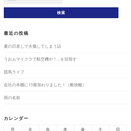
索:
最近の投稿
夏の日差しで火傷してしまう話
うおぉマイクラで航空機や！…を目指す
競馬ライフ
会社の本棚に15冊加わりました！（断捨離）
雨の名前
カレンダー
月
火
水
木
金
土
日