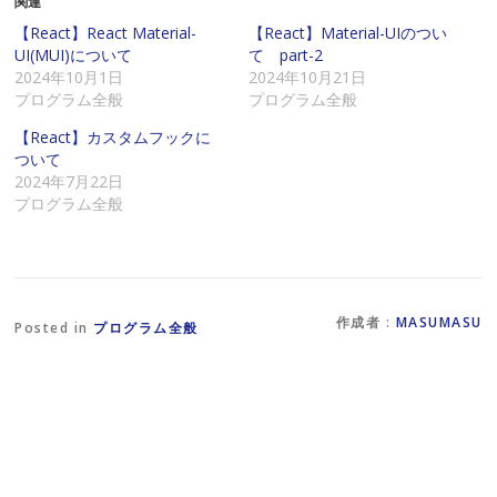
関連
友
o
X
達
k
で
に
で
共
【React】React Material-
【React】Material-UIのつい
メ
共
有
UI(MUI)について
て part-2
ー
有
(
ル
す
新
2024年10月1日
2024年10月21日
で
る
し
プログラム全般
プログラム全般
リ
に
い
ン
は
ウ
ク
ク
ィ
【React】カスタムフックに
を
リ
ン
ついて
送
ッ
ド
信
ク
ウ
2024年7月22日
(
し
で
プログラム全般
新
て
開
し
く
き
い
だ
ま
ウ
さ
す
ィ
い
)
ン
(
ド
新
ウ
し
で
い
作成者 :
MASUMASU
Posted in
プログラム全般
開
ウ
き
ィ
ま
ン
す
ド
)
ウ
で
開
き
ま
す
)