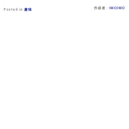
ン
(
ド
新
作成者 :
IMOIMO
ウ
し
Posted in
趣味
で
い
開
ウ
き
ィ
ま
ン
す
ド
)
ウ
で
開
き
ま
す
)