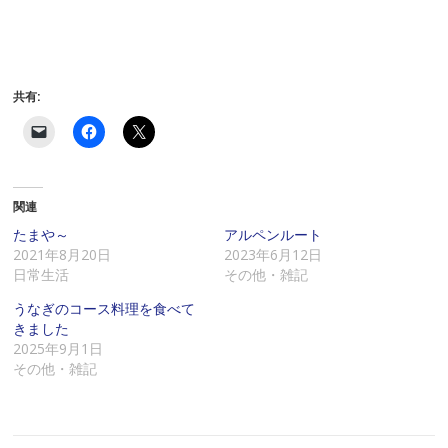
共有:
ク
F
ク
リ
a
リ
ッ
c
ッ
ク
e
ク
し
b
し
て
o
て
関連
友
o
X
達
k
で
に
で
共
たまや～
アルペンルート
メ
共
有
2021年8月20日
2023年6月12日
ー
有
(
ル
す
新
日常生活
その他・雑記
で
る
し
リ
に
い
うなぎのコース料理を食べて
ン
は
ウ
ク
ク
ィ
きました
を
リ
ン
2025年9月1日
送
ッ
ド
信
ク
ウ
その他・雑記
(
し
で
新
て
開
し
く
き
い
だ
ま
ウ
さ
す
ィ
い
)