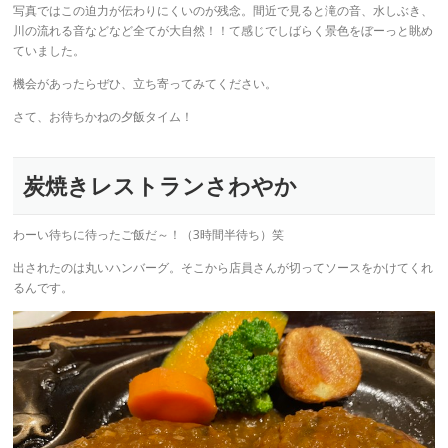
写真ではこの迫力が伝わりにくいのが残念。間近で見ると滝の音、水しぶき、
川の流れる音などなど全てが大自然！！て感じでしばらく景色をぼーっと眺め
ていました。
機会があったらぜひ、立ち寄ってみてください。
さて、お待ちかねの夕飯タイム！
炭焼きレストランさわやか
わーい待ちに待ったご飯だ～！（3時間半待ち）笑
出されたのは丸いハンバーグ。そこから店員さんが切ってソースをかけてくれ
るんです。