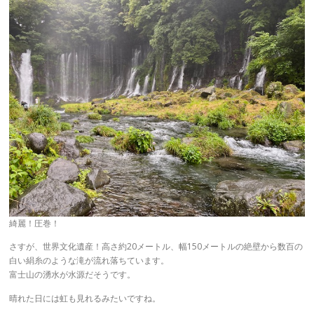
綺麗！圧巻！
さすが、世界文化遺産！高さ約20メートル、幅150メートルの絶壁から数百の
白い絹糸のような滝が流れ落ちています。
富士山の湧水が水源だそうです。
晴れた日には虹も見れるみたいですね。