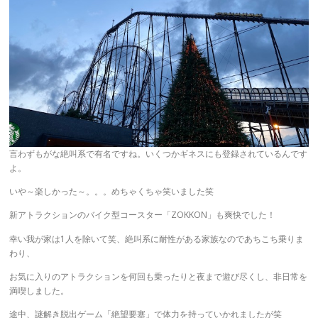
言わずもがな絶叫系で有名ですね。いくつかギネスにも登録されているんです
よ。
いや～楽しかった～。。。めちゃくちゃ笑いました笑
新アトラクションのバイク型コースター「ZOKKON」も爽快でした！
幸い我が家は1人を除いて笑、絶叫系に耐性がある家族なのであちこち乗りま
わり、
お気に入りのアトラクションを何回も乗ったりと夜まで遊び尽くし、非日常を
満喫しました。
途中、謎解き脱出ゲーム「絶望要塞」で体力を持っていかれましたが笑