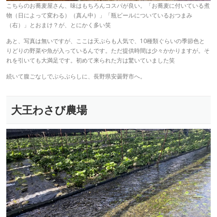
こちらのお蕎麦屋さん、味はもちろんコスパが良い。「お蕎麦に付いている煮
物（日によって変わる）（真ん中）」「瓶ビールについているおつまみ
（右）」とおまけ？が、とにかく多い笑
あと、写真は無いですが、ここは天ぷらも人気で、10種類ぐらいの季節色と
りどりの野菜や魚が入っているんです。ただ提供時間は少々かかりますが。そ
れを引いても大満足です。初めて来られた方は驚いていました笑
続いて腹ごなしでぶらぶらしに、長野県安曇野市へ。
大王わさび農場