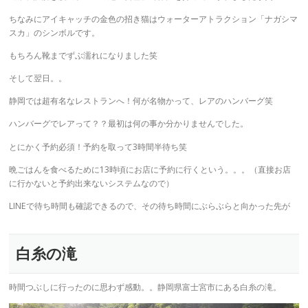
ちなみにアイキャッチの金色の招き猫はウォーターアトラクション「ナガシマ
スカ」のシンボルです。
もちろん靴までずぶ濡れになりました笑
そして翌日。。
静岡では超有名なレストランへ！何が名物かって、レアのハンバーグ笑
ハンバーグでレアって？？最初は何の事か分かりませんでした。
とにかく予約必須！予約を取って3時間半待ち笑
晩ごはんを食べるために13時頃にお店に予約に行くという。。。（直接お店
に行かないと予約出来ないシステムなので）
LINEで待ち時間も確認できるので、その待ち時間にぶらぶらと向かった先が
白糸の滝
時間つぶしに行ったのに思わず感動。。静岡県富士宮市にある白糸の滝。