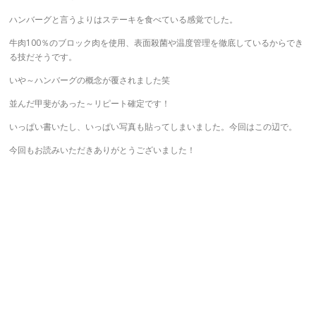
ハンバーグと言うよりはステーキを食べている感覚でした。
牛肉100％のブロック肉を使用、表面殺菌や温度管理を徹底しているからでき
る技だそうです。
いや～ハンバーグの概念が覆されました笑
並んだ甲斐があった～リピート確定です！
いっぱい書いたし、いっぱい写真も貼ってしまいました。今回はこの辺で。
今回もお読みいただきありがとうございました！