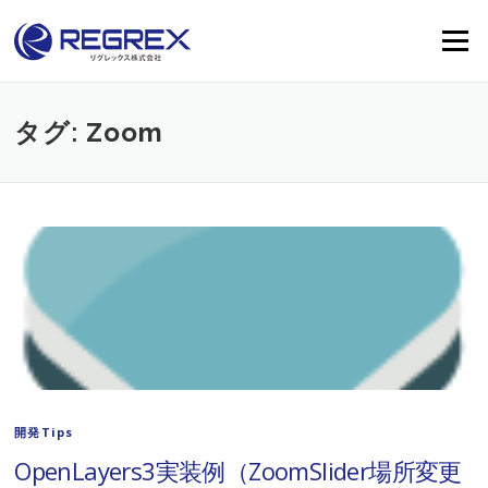
Skip
to
Menu
content
タグ:
Zoom
開発Tips
OpenLayers3実装例（ZoomSlider場所変更