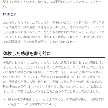
明するのがめんどいです。知らない人は下記のリンクにアクセスしてくださ
い。
PSVR 公式
お分かりいただけましたでしょうか。簡単にいえば、ヘッドマウントディスプ
レイの親戚で、頭の角度・向きをトラッキングし、その情報をフィードバック
した映像が投影されることで、あたかも周囲に別の空間が広がっとるように感
じさせるための機械なのです。夢があるとは思いませんか？これがあれば現実
では到底体験できない体験が待っているかも知れません。
体験した感想を書く前に
体験前、わくわくしながら、いったいどんな体験であるかあれこれ想像してい
ました。しかし、ただわくわくしていたのではなく、気にしていたのは、なる
べく実際の体験との落差を抑えることです。もし、事前の想像の方が素晴らし
いとなればがっかりします。予防線をはるのは重要です（まったく余談です
が、予防線を何重にも張り巡らせて、覚悟して観に行った映画「Kingsglaive:
Final Fantasy XV」は、びっくりするぐらい良かったです。しかし、油断はし
ません）。事前にこんなダメなところがあるのではと覚悟しておきました。
値段が他のVR機器に比べ、そこまで高くないので画質が悪く、不鮮明で何
が起きているのか判別するのでやっと