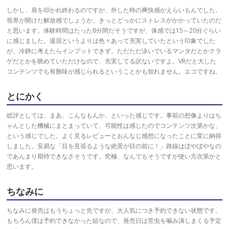
しかし、肩を叩かれ終わるのですが、外した時の爽快感がえらいもんでした。
視界が開けた解放感でしょうか。きっとどっかにストレスがかかっていたのだ
と思います。体験時間はたった8分間だそうですが、体感では15～20分ぐらい
に感じました。退屈というよりは色々あって充実していたという印象でした
が、冷静に考えたらインプットできず、ただただ泳いでいるマンタだとかクラ
ゲだとかを眺めていただけなので、充実してる訳ないですよ。VRだと大した
コンテンツでも有難味が感じられるということかも知れません。エコですね。
とにかく
総評としては、まあ、こんなもんか、といった感じです。事前の想像よりはち
ゃんとした機械にまとまっていて、可能性は感じたのでコンテンツ次第かな、
という感じでした。よく見るレビューとおんなじ感想になったことに変に納得
しました。安易な「目を見張るような絶景が目の前に！」路線はぼやぼやなの
であんまり期待できなさそうです。究極、なんでもそうですが使い方次第かと
思います。
ちなみに
ちなみに発売はもうちょっと先ですが、大人気につき予約できない状態です。
もちろん僕は予約できなかった組なので、発売日は苦虫を噛み潰しまくる予定