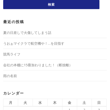
最近の投稿
夏の日差しで火傷してしまう話
うおぉマイクラで航空機や！…を目指す
競馬ライフ
会社の本棚に15冊加わりました！（断捨離）
雨の名前
カレンダー
月
火
水
木
金
土
日
1
2
3