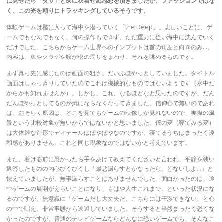
に見せたら「ダサ」と歯に衣着せぬ感想を頂きましたが、ファッションではな
く、この光を頼りにトラッキングしているそうです。
体験ゲームは檻に入って海中を潜っていく「the Deep」。悲しいことに、ゲ
ームでもなんでもなく、何の操作もできず、ただ重力に従い海中に沈んでいく
だけでした。こちらからゲーム世界へのインプットは首の角度と向きのみ…。
内容は、魚やクラゲや鮫が檻の周りをまわり、それを眺めるものです。
まず真っ先に感じたのは画面の粗さ。だいぶぼやっとしていました。タイトル
画面はしゃっきりしていたのでこれは機械的なものではないようです（水中だ
からかも知れませんが）。しかし、これ、なるほどなと思ったのですが、だん
だんぼやっとしてるのが気にならなくなってきました。信仰心で無いのであれ
ば、おそらく原因は、どこを見てもゲームの映像しか見れないので、実際の風
景という比較対象が無いからではないかと思いました。僕の夢（寝てみる夢）
は大体雑な造形でディテールはぼやぼやなのですが、寝てるうちはまったく違
和感がありません。これと同じ現象なのではないかと考えています。
また、着ける前に恐かったら手をあげて教えてくださいと言われ、平静を装い
返答したものの内心びくびくし「最悪漏らすとかなったら、どないしよ…」と
怯えていましたが、無事漏らすことはありませんでした。面白かったのは、途
中ゲームの展開がえらいことになり、もはや人生これまで、といった状況にな
るのですが、無意識に「ゲームだし大丈夫だ、こちらには干渉できない」と心
の中で唱え、非常事態から逃避していました。そうすると当然まったく恐くな
かったのですが、普通のテレビゲームならどんなに恐いゲームでも、そんなこ