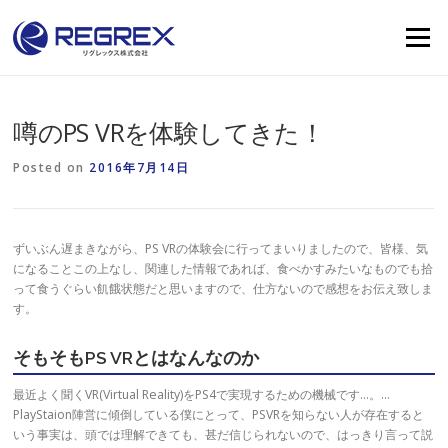
Skip
to
Menu
content
噂のPS VRを体験してきた！
Posted on
2016年7月14日
ずいぶん遅まきながら、PS VRの体験会に行ってまいりましたので、皆様、気
になることこの上なし、関連した情報であれば、食べかすみたいなものでも拾
って食うぐらい飢餓状態だと思いますので、仕方ないので感想をお伝え致しま
す。
そもそもPS VRとはなんなのか
最近よく聞くVR(Virtual Reality)をPS4で実現するための機械です…。…
PlayStaion陣営に傾倒している僕にとって、PSVRを知らない人が存在すると
いう事実は、頭では理解できても、甚だ信じられないので、はっきり言って説