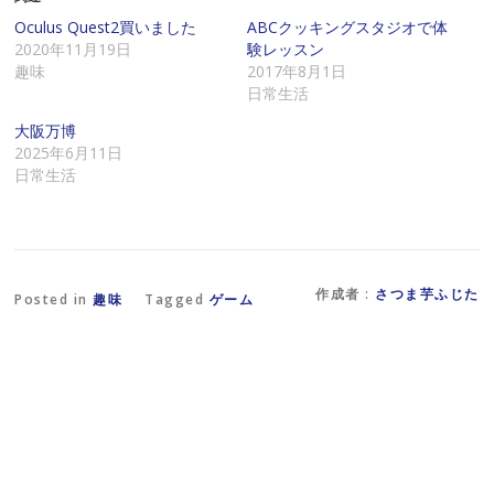
達
k
で
に
で
共
Oculus Quest2買いました
ABCクッキングスタジオで体
メ
共
有
2020年11月19日
験レッスン
ー
有
(
ル
す
新
趣味
2017年8月1日
で
る
し
日常生活
リ
に
い
ン
は
ウ
ク
ク
ィ
大阪万博
を
リ
ン
2025年6月11日
送
ッ
ド
信
ク
ウ
日常生活
(
し
で
新
て
開
し
く
き
い
だ
ま
ウ
さ
す
ィ
い
)
ン
(
ド
新
作成者 :
さつま芋ふじた
ウ
し
Posted in
趣味
Tagged
ゲーム
で
い
開
ウ
き
ィ
ま
ン
す
ド
)
ウ
で
開
き
ま
す
)