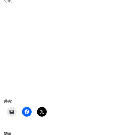
です。
共有:
ク
F
ク
リ
a
リ
ッ
c
ッ
ク
e
ク
し
b
し
て
o
て
関連
友
o
X