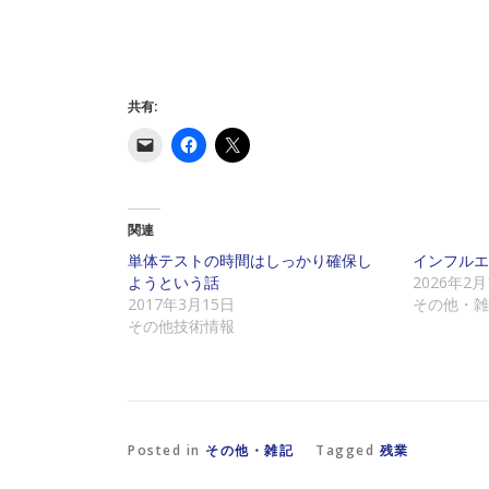
共有:
ク
F
ク
リ
a
リ
ッ
c
ッ
ク
e
ク
し
b
し
て
o
て
友
o
X
関連
達
k
で
に
で
共
単体テストの時間はしっかり確保し
インフルエ
メ
共
有
ようという話
2026年2月
ー
有
(
ル
す
新
2017年3月15日
その他・雑
で
る
し
その他技術情報
リ
に
い
ン
は
ウ
ク
ク
ィ
を
リ
ン
送
ッ
ド
信
ク
ウ
(
し
で
新
て
開
し
く
き
Posted in
その他・雑記
Tagged
残業
い
だ
ま
ウ
さ
す
ィ
い
)