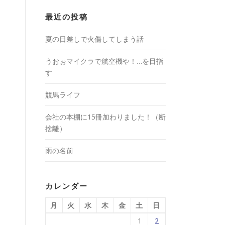
最近の投稿
夏の日差しで火傷してしまう話
うおぉマイクラで航空機や！…を目指
す
競馬ライフ
会社の本棚に15冊加わりました！（断
捨離）
雨の名前
カレンダー
月
火
水
木
金
土
日
1
2