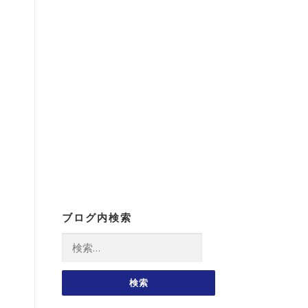
ブログ内検索
検
索: