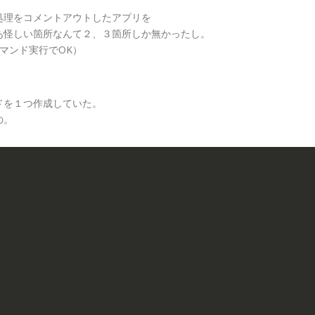
処理をコメントアウトしたアプリを
あ怪しい箇所なんて２、３箇所しか無かったし。
コマンド実行でOK）
ドを１つ作成していた。
の。