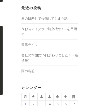
最近の投稿
夏の日差しで火傷してしまう話
うおぉマイクラで航空機や！…を目指
す
競馬ライフ
会社の本棚に15冊加わりました！（断
捨離）
雨の名前
カレンダー
月
火
水
木
金
土
日
1
2
3
4
5
6
7