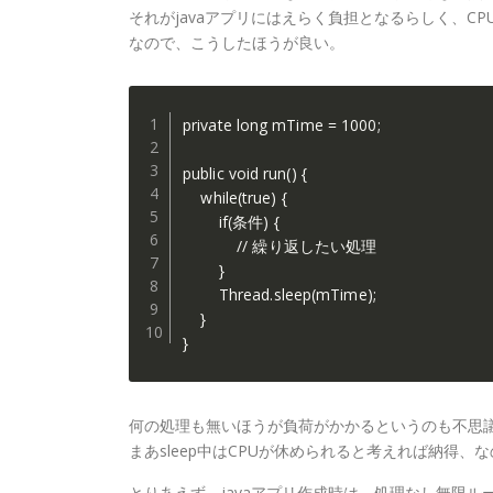
それがjavaアプリにはえらく負担となるらしく、C
なので、こうしたほうが良い。
private long mTime = 1000;

public void run() {

    while(true) {

        if(条件) {

            // 繰り返したい処理

        }

        Thread.sleep(mTime);

    }

}
何の処理も無いほうが負荷がかかるというのも不思
まあsleep中はCPUが休められると考えれば納得、
とりあえず、javaアプリ作成時は、処理なし無限ル