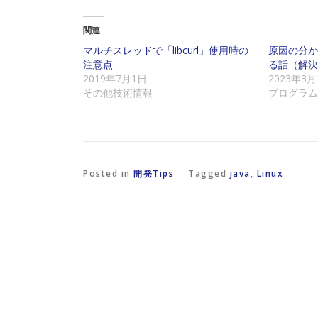
ク
e
ク
し
b
し
て
o
て
友
o
X
関連
達
k
で
に
で
共
マルチスレッドで「libcurl」使用時の
原因の分か
メ
共
有
注意点
る話（解決
ー
有
(
ル
す
新
2019年7月1日
2023年3月
で
る
し
その他技術情報
プログラム
リ
に
い
ン
は
ウ
ク
ク
ィ
を
リ
ン
送
ッ
ド
信
ク
ウ
(
し
で
新
て
開
し
く
き
Posted in
開発Tips
Tagged
java
,
Linux
い
だ
ま
ウ
さ
す
ィ
い
)
ン
(
ド
新
ウ
し
で
い
開
ウ
き
ィ
ま
ン
す
ド
)
ウ
で
開
き
ま