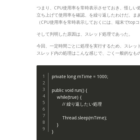
つまり、CPU使用率を常時表示させておき、怪しい
立ち上げて使用率を確認、を繰り返したわけだ。ま
（CPU使用率を常時表示しておくには、端末でtop
そして判明した原因は、スレッド処理であった。
今回、一定時間ごとに処理を実行するため、スレッ
スレッド内の処理はこんな感じで、ごく一般的なも
private long mTime = 1000;

public void run() {

    while(true) {

        // 繰り返したい処理

        Thread.sleep(mTime);

    }

}