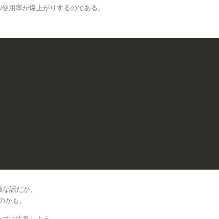
PU使用率が爆上がりするのである。
議な話だが、
なのかも。
ープに注意しよう。