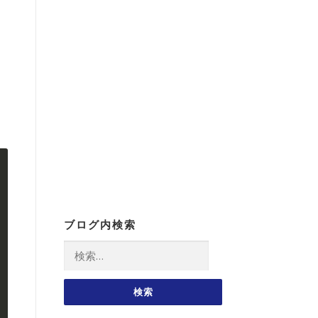
ブログ内検索
検
索: