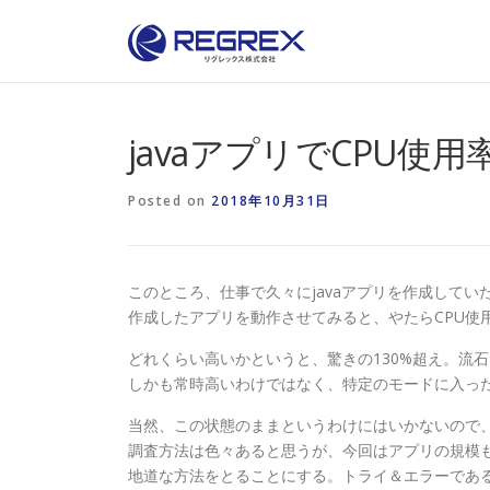
Skip
to
content
javaアプリでCPU使
Posted on
2018年10月31日
このところ、仕事で久々にjavaアプリを作成してい
作成したアプリを動作させてみると、やたらCPU使
どれくらい高いかというと、驚きの130%超え。流
しかも常時高いわけではなく、特定のモードに入っ
当然、この状態のままというわけにはいかないので
調査方法は色々あると思うが、今回はアプリの規模
地道な方法をとることにする。トライ＆エラーであ