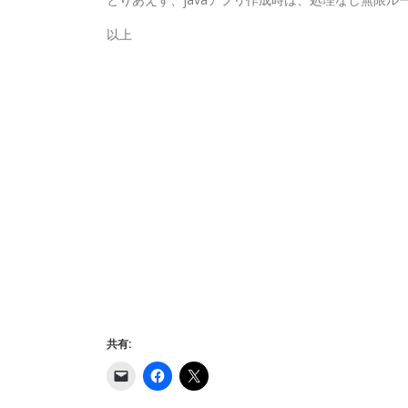
以上
共有:
ク
F
ク
リ
a
リ
ッ
c
ッ