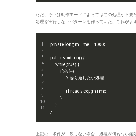
ただ、今回は動作モードによってはこの処理が不要
処理を実行しないパターンを作っていた。これがま
private long mTime = 1000;

public void run() {

    while(true) {

        if(条件) {

            // 繰り返したい処理

            Thread.sleep(mTime);

        }

    }

}
上記の、条件が一致しない場合、処理が何もない無