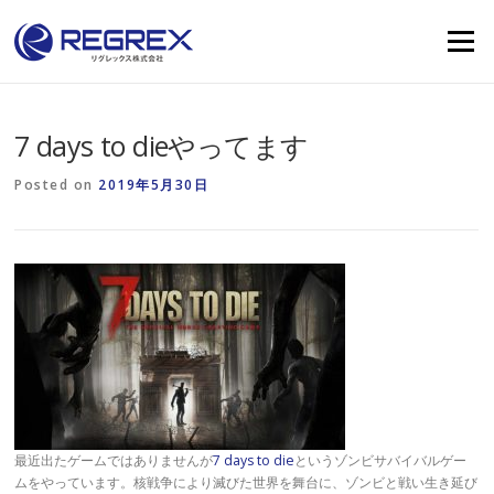
Skip
to
Menu
content
7 days to dieやってます
Posted on
2019年5月30日
最近出たゲームではありませんが
7 days to die
というゾンビサバイバルゲー
ムをやっています。核戦争により滅びた世界を舞台に、ゾンビと戦い生き延び