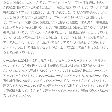
ることを目的としたゲームです。プレイヤーレベル、プレイ開始時からのゲー
ム内経過日数でゾンビの強さが上がり、種類が増えていきます。ワールド作成
時の設定をデフォルト設定にすれば7日の夜ごとにゾンビの襲撃があり、どん
なところにいてもゾンビに感知され、20～30体ぐらいのゾンビに襲われま
す。プレイヤーを追い詰める要素はゾンビ以外にも空腹、喉の渇き、環境温度
によってキャラを死に追いやります。特に空腹による餓死が起きやすく食料の
確保が難しいです。ゾンビゲームの中ではかなり難易度が高いと言われていま
す。それによって評価が低いところはありますが、私は難しいと意地でもクリ
アしてみたくなります。どうあがいてもクリアできないものはすぐ諦めます
が・・・。おかげで何度もリセットを繰り返して安定して生きられるようにな
るまで頑張っています。
ゲーム自体は2013年12月に配信され、いまだにアーリーアクセス（早期アク
セス）です。もう6年経っていますが正式版はまだまだ出る気配がありませ
ん。いつになったら完成するのやら・・・。おまけに2か月後にはバージョン
アップが控えています。このゲームはバージョンアップするたびにワールドの
再生成必須のため長くプレイしていたワールドもリセットされてしまいます。
建築もできるゲームなので凝った建物を作っても消えてしまいます。なので早
く正式版を出して、良さそうな建物を作ってみたいです。興味が湧いた人は検
索してみてください。