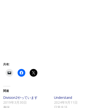
共有:
ク
F
ク
リ
a
リ
ッ
c
ッ
ク
e
ク
し
b
し
て
o
て
関連
友
o
X
達
k
で
に
で
共
Division2やっています
Understand
メ
共
有
2019年3月30日
2024年9月11日
ー
有
(
ル
す
新
趣味
日常生活