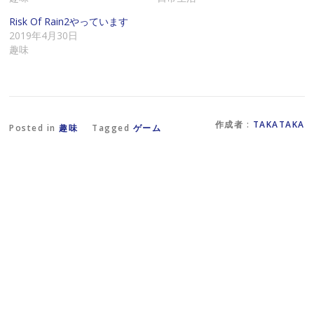
で
る
し
リ
に
い
Risk Of Rain2やっています
ン
は
ウ
ク
ク
ィ
2019年4月30日
を
リ
ン
趣味
送
ッ
ド
信
ク
ウ
(
し
で
新
て
開
し
く
き
い
だ
ま
ウ
さ
す
ィ
い
)
ン
(
作成者 :
TAKATAKA
Posted in
趣味
Tagged
ゲーム
ド
新
ウ
し
で
い
開
ウ
き
ィ
ま
ン
す
ド
)
ウ
で
開
き
ま
す
)