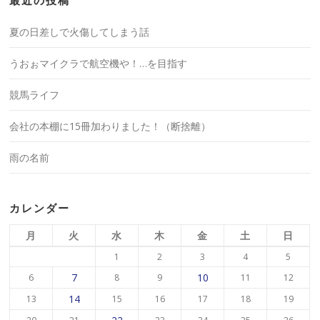
最近の投稿
夏の日差しで火傷してしまう話
うおぉマイクラで航空機や！…を目指す
競馬ライフ
会社の本棚に15冊加わりました！（断捨離）
雨の名前
カレンダー
月
火
水
木
金
土
日
1
2
3
4
5
7
10
6
8
9
11
12
14
13
15
16
17
18
19