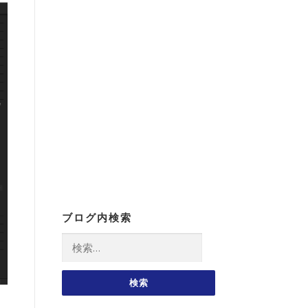
ブログ内検索
検
索: