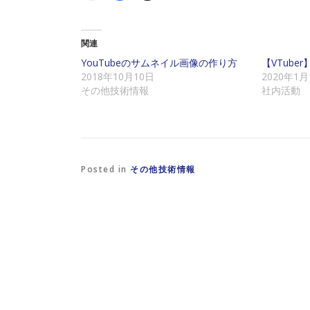
ッ
c
ッ
ク
e
ク
し
b
し
て
o
て
友
o
X
関連
達
k
で
に
で
共
YouTubeのサムネイル画像の作り方
【VTub
メ
共
有
2018年10月10日
2020年1月
ー
有
(
ル
す
新
その他技術情報
社内活動
で
る
し
リ
に
い
ン
は
ウ
ク
ク
ィ
を
リ
ン
送
ッ
ド
信
ク
ウ
(
し
で
新
て
開
Posted in
その他技術情報
し
く
き
い
だ
ま
ウ
さ
す
ィ
い
)
ン
(
ド
新
ウ
し
で
い
開
ウ
き
ィ
ま
ン
す
ド
)
ウ
で
開