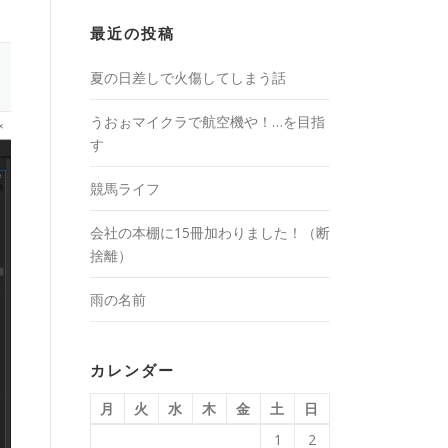
最近の投稿
夏の日差しで火傷してしまう話
うおぉマイクラで航空機や！…を目指
す
競馬ライフ
会社の本棚に15冊加わりました！（断
捨離）
雨の名前
カレンダー
月
火
水
木
金
土
日
1
2