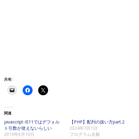
共有:
ク
F
ク
リ
a
リ
ッ
c
ッ
ク
e
ク
し
b
し
て
o
て
関連
友
o
X
達
k
で
に
で
共
javascript-IE11ではデフォル
【PHP】配列の扱い方part.2
メ
共
有
ト引数が使えないらしい
2024年7月1日
ー
有
(
ル
す
新
2019年6月10日
プログラム全般
で
る
し