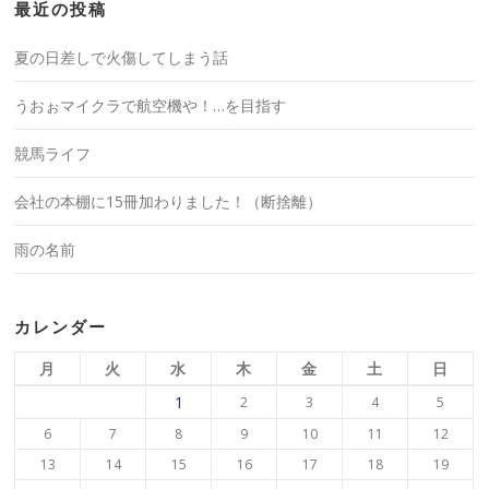
最近の投稿
夏の日差しで火傷してしまう話
うおぉマイクラで航空機や！…を目指す
競馬ライフ
会社の本棚に15冊加わりました！（断捨離）
雨の名前
カレンダー
月
火
水
木
金
土
日
1
2
3
4
5
6
7
8
9
10
11
12
13
14
15
16
17
18
19