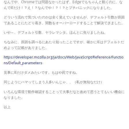
なんでや、Chromeでは問題なかったはず、Edgeでもちゃんと動くのに、な
んでIEだけ！？え！？なんでや！？！？とプチパニックになりました。
どういう流れで気づいたのかは全く覚えていませんが、デフォルト引数が原因
であることにたどり着き、関数をオーバーロードすることで解決できました。
いや～、デフォルト引数、ヤラレマシタ。ほんとに焦りましたね。
ちなみに、原因を調べるにあたり知ったことですが、確かにIEはデフォルトだ
めよって記載がありました。
https://developer.mozilla.org/ja/docs/Web/JavaScript/Reference/Functio
ns/Default_parameters
見事にIEだけダメみたいです。もはや罠ですね。
同じようにハマってしまう人多いんじゃ、、（私が無知なだけ）
いろんな環境で動作確認することって大事だなと改めて思うとてもいい機会に
なりました。
以上