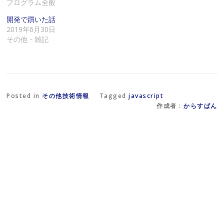
プログラム全般
リ
に
い
ン
は
ウ
ク
ク
ィ
開発で躓いた話
を
リ
ン
2019年6月30日
送
ッ
ド
信
ク
ウ
その他・雑記
(
し
で
新
て
開
し
く
き
い
だ
ま
ウ
さ
す
ィ
い
)
ン
(
ド
新
ウ
し
Posted in
その他技術情報
Tagged
javascript
で
い
作成者 :
からすぱん
開
ウ
き
ィ
ま
ン
す
ド
)
ウ
で
開
き
ま
す
)