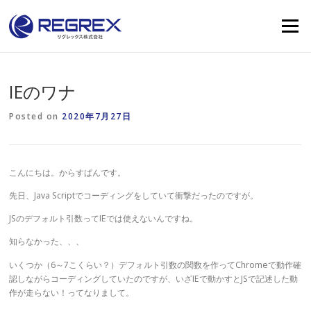
Skip
to
Menu
content
IEのワナ
Posted on
2020年7月27日
こんにちは。からすぱんです。
先日、Java Scriptでコーディングをしていて衝撃だったのですが。
JSのデフォルト引数ってIEでは使えないんですね。
知らなかった、、、
いくつか（6～7こくらい？）デフォルト引数の関数を作ってChromeで動作確
認しながらコーディングしていたのですが、いざIEで動かすとJSで記述した動
作が走らない！ってなりまして。