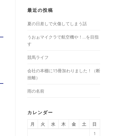
最近の投稿
夏の日差しで火傷してしまう話
うおぉマイクラで航空機や！…を目指
す
競馬ライフ
会社の本棚に15冊加わりました！（断
捨離）
雨の名前
カレンダー
月
火
水
木
金
土
日
1