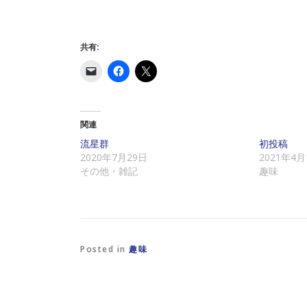
共有:
ク
F
ク
リ
a
リ
ッ
c
ッ
ク
e
ク
し
b
し
て
o
て
友
o
X
関連
達
k
で
に
で
共
流星群
初投稿
メ
共
有
2020年7月29日
2021年4月
ー
有
(
ル
す
新
その他・雑記
趣味
で
る
し
リ
に
い
ン
は
ウ
ク
ク
ィ
を
リ
ン
送
ッ
ド
信
ク
ウ
(
し
で
新
て
開
Posted in
趣味
し
く
き
い
だ
ま
ウ
さ
す
ィ
い
)
ン
(
ド
新