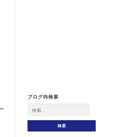
ブログ内検索
検
索: