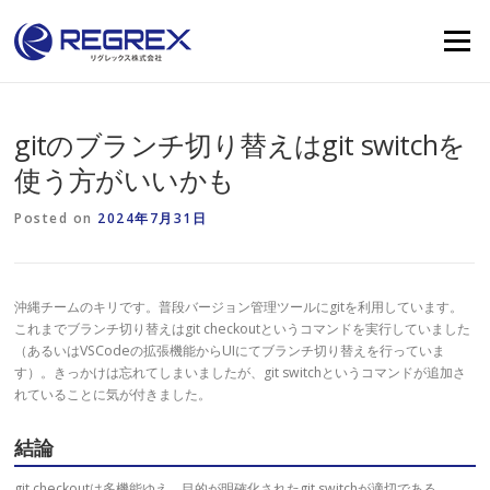
Skip
to
Menu
content
gitのブランチ切り替えはgit switchを
使う方がいいかも
Posted on
2024年7月31日
沖縄チームのキリです。普段バージョン管理ツールにgitを利用しています。
これまでブランチ切り替えはgit checkoutというコマンドを実行していました
（あるいはVSCodeの拡張機能からUIにてブランチ切り替えを行っていま
す）。きっかけは忘れてしまいましたが、git switchというコマンドが追加さ
れていることに気が付きました。
結論
git checkoutは多機能ゆえ、目的が明確化されたgit switchが適切である。