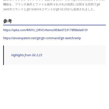
機能を、ブランチ操作とファイル操作それぞれの役割に分割する目的でgit
switchコマンドとgit restoreコマンドがgit v2.23から追加されました。
参考
https://qiita.com/RINYU_DRVO/items/958e0723178f88da8101
https://snowsystem.net/git/git-command/git-switch/amp
Highlights from Git 2.23