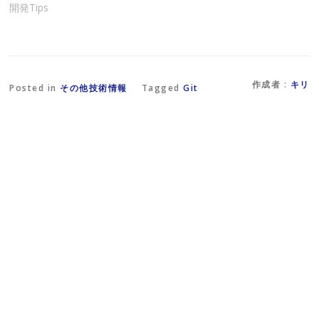
し
く
き
開発Tips
い
だ
ま
ウ
さ
す
ィ
い
)
ン
(
ド
新
ウ
し
で
い
開
ウ
作成者 :
キリ
き
ィ
Posted in
その他技術情報
Tagged
Git
ま
ン
す
ド
)
ウ
で
開
き
ま
す
)