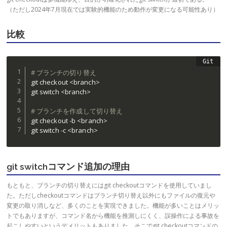
（ただし2024年7月現在では実験的機能のため動作が変更になる可能性あり）
比較
# ブランチの切り替え
git checkout <branch>

git switch <branch>

# ブランチを作成して切り替え
git checkout -b <branch>

git switch -c <branch>
git switchコマンド追加の理由
もともと、ブランチの切り替えにはgit checkoutコマンドを使用していまし
た。ただしcheckoutコマンドはブランチ切り替え以外にもファイルの復元や
変更の取り消しなど、多くのことを実現できました。機能が多いことはメリッ
トでもありますが、コマンド名から機能を推測しにくく、誤操作による事故を
起こしやすいというデメリットもありました。そこでgit checkoutコマンドの