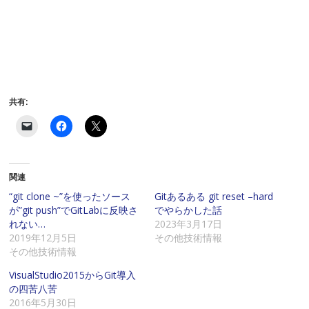
共有:
ク
F
ク
リ
a
リ
ッ
c
ッ
ク
e
ク
し
b
し
て
o
て
関連
友
o
X
達
k
で
に
で
共
“git clone ~”を使ったソース
Gitあるある git reset –hard
メ
共
有
が”git push”でGitLabに反映さ
でやらかした話
ー
有
(
ル
す
新
れない…
2023年3月17日
で
る
し
2019年12月5日
その他技術情報
リ
に
い
ン
は
ウ
その他技術情報
ク
ク
ィ
を
リ
ン
VisualStudio2015からGit導入
送
ッ
ド
信
ク
ウ
の四苦八苦
(
し
で
2016年5月30日
新
て
開