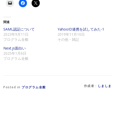
ク
F
ク
リ
a
リ
ッ
c
ッ
ク
e
ク
し
b
し
て
o
て
関連
友
o
X
達
k
で
に
で
共
SAML認証について
YahooID連携を試してみた-1
メ
共
有
2023年9月11日
2019年11月10日
ー
有
(
ル
す
新
プログラム全般
その他・雑記
で
る
し
リ
に
い
Next.js面白い
ン
は
ウ
ク
ク
ィ
2025年1月6日
を
リ
ン
プログラム全般
送
ッ
ド
信
ク
ウ
(
し
で
新
て
開
し
く
き
い
だ
ま
ウ
さ
す
ィ
い
)
ン
(
作成者 :
しましま
Posted in
プログラム全般
ド
新
ウ
し
で
い
開
ウ
き
ィ
ま
ン
す
ド
)
ウ