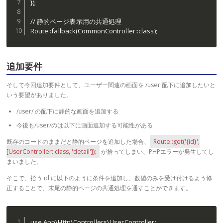
});

// 静的ページ表示用の共通処理

Route::fallback(CommonController::class);
追加要件
そして今回追加要件として、ユーザー関連の画面を /user 配下に追加したいと
いう要望がありました。
/user/ の配下に静的な画面を追加する
今後も/user/のは以下に画面追加する可能性がある
既存のコードのままだと静的ページを追加した場合、
Route::get('{id}',
[UserController::class, 'detail']);
が拾ってしまい、PHPエラーが発生してし
まいました。
そこで、拾う id に以下のように条件を追加し、数値のみを受け付けるよう修
正することで、末尾の静的ページの共通処理を通すことができます。
use App\Http\Controllers\UserController;
