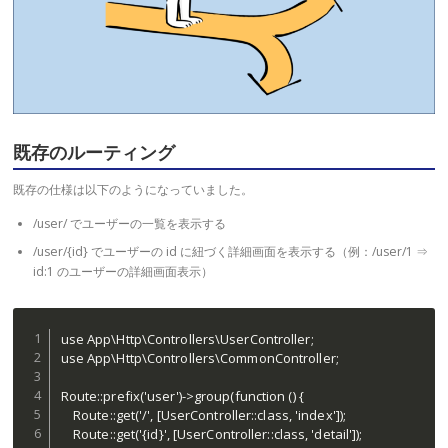
既存のルーティング
既存の仕様は以下のようになっていました。
/user/ でユーザーの一覧を表示する
/user/{id} でユーザーの id に紐づく詳細画面を表示する（例：/user/1 ⇒
id:1 のユーザーの詳細画面表示）
use App\Http\Controllers\UserController;

use App\Http\Controllers\CommonController;

Route::prefix('user')->group(function () {

    Route::get('/', [UserController::class, 'index']);

    Route::get('{id}', [UserController::class, 'detail']);
