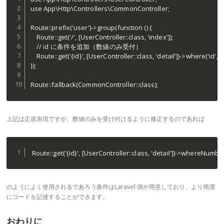
use App\Http\Controllers\CommonController;

Route::prefix('user')->group(function () {

    Route::get('/', [UserController::class, 'index']);

    // id に条件を追加（数値のみ受付）

    Route::get('{id}', [UserController::class, 'detail'])->where('id', '[0
});

Route::fallback(CommonController::class);
上記は正規表現ですが、数値のみを受け付けるように修正するのであれば
 Route::get('{id}', [UserController::class, 'detail'])->whereNumber(
のようによく使用されるであろう条件はLaravel 側が用意しており、より簡潔
にコードを記述することができます。
おわりに