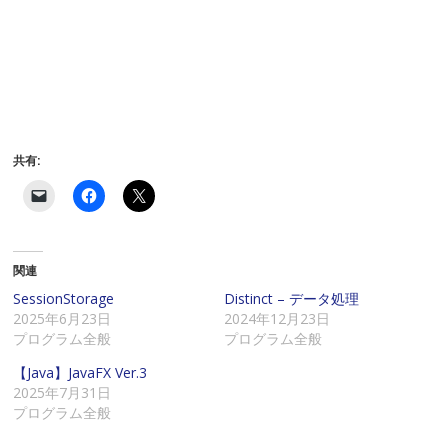
共有:
ク
F
ク
リ
a
リ
ッ
c
ッ
ク
e
ク
し
b
し
て
o
て
関連
友
o
X
達
k
で
に
で
共
SessionStorage
Distinct – データ処理
メ
共
有
2025年6月23日
2024年12月23日
ー
有
(
ル
す
新
プログラム全般
プログラム全般
で
る
し
リ
に
い
【Java】JavaFX Ver.3
ン
は
ウ
ク
ク
ィ
2025年7月31日
を
リ
ン
プログラム全般
送
ッ
ド
信
ク
ウ
(
し
で