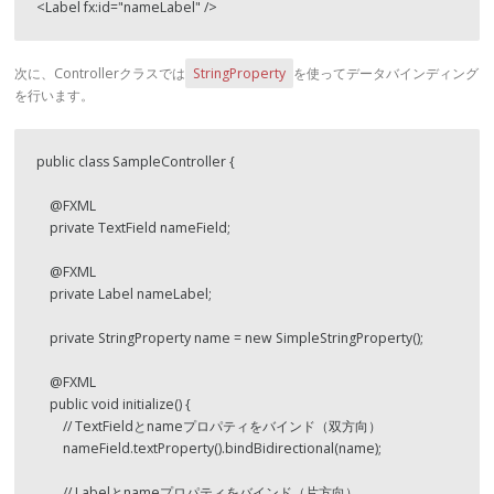
<Label fx:id="nameLabel" />
次に、Controllerクラスでは
StringProperty
を使ってデータバインディング
を行います。
public class SampleController {
    @FXML
    private TextField nameField;
    @FXML
    private Label nameLabel;
    private StringProperty name = new SimpleStringProperty();
    @FXML
    public void initialize() {
        // TextFieldとnameプロパティをバインド（双方向）
        nameField.textProperty().bindBidirectional(name);
        // Labelとnameプロパティをバインド（片方向）