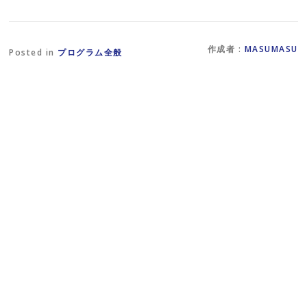
新
て
開
し
く
き
い
だ
ま
ウ
さ
す
ィ
い
)
ン
(
作成者 :
MASUMASU
Posted in
プログラム全般
ド
新
ウ
し
で
い
開
ウ
き
ィ
ま
ン
す
ド
)
ウ
で
開
き
ま
す
)