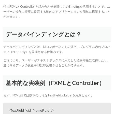
特にFXMLとControllerを組み合わせる際にこのBindingを活用することで、ユ
ーザーの操作に即座に反応する動的なアプリケーションを簡単に構築すること
が出来ます。
データバインディングとは？
データバインディングとは、UIコンポーネントの値と、プログラム内のプロパ
ティ（Property）を同期させる仕組みです。
これにより、ユーザーがテキストボックスに入力した値を即座に取得したり、
逆に内部データの変更をUIに即反映させることができます。
基本的な実装例（FXMLとController）
まず、FXML側では以下のようなTextFieldとLabelを用意します。
<TextField fx:id="nameField" />