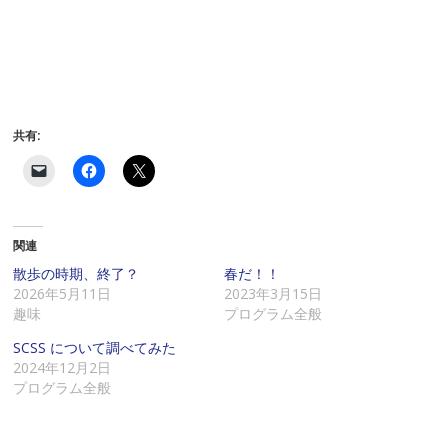
共有:
ク
F
ク
リ
a
リ
ッ
c
ッ
ク
e
ク
し
b
し
て
o
て
関連
友
o
X
達
k
で
に
で
共
散歩の時期、終了？
春だ！！
メ
共
有
2026年5月11日
2023年3月15日
ー
有
(
ル
す
新
趣味
プログラム全般
で
る
し
リ
に
い
SCSS について調べてみた
ン
は
ウ
ク
ク
ィ
2024年12月2日
を
リ
ン
プログラム全般
送
ッ
ド
信
ク
ウ
(
し
で
新
て
開
し
く
き