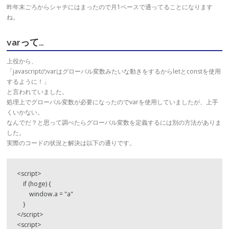
昨年末ごろからシャチにはまったので月1ペースで通ってることになります
ね。
varって…
上役から、
「javascriptのvarはグローバル変数みたいな動きをするからletとconstを使用
するように！」
と言われていました。
処理上でグローバル変数が必要になったのでvarを使用していましたが、上手
くいかない。
なんでだ？と思って調べたらグローバル変数を定義するには別の方法がありま
した。
実際のコードの状況と解決は以下の通りです。
<script>

    if (hoge) {

        window.a = "a"

    }

</script>

<script>
