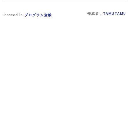
い
だ
ま
ウ
さ
す
ィ
い
)
ン
(
作成者 :
TAMUTAMU
Posted in
プログラム全般
ド
新
ウ
し
で
い
開
ウ
き
ィ
ま
ン
す
ド
)
ウ
で
開
き
ま
す
)