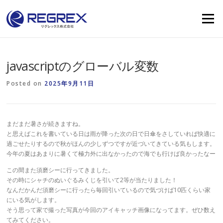
Skip
to
Menu
content
javascriptのグローバル変数
Posted on
2025年9月11日
まだまだ暑さが続きますね。
と思えばこれを書いている日は雨が降った次の日で日傘をさしていれば快適に
過ごせたりするので秋がほんの少しずつですが近づいてきている気もします。
今年の夏はあまりに暑くて極力外に出なかったので海でも行けば良かったなー
この間また須磨シーに行ってきました。
その時にシャチのぬいぐるみくじを引いて2等が当たりました！
なんだかんだ須磨シーに行ったら毎回引いているので気づけば10匹くらい家
にいる気がします。
そう思って家で撮った写真が今回のアイキャッチ画像になってます。ぜひ数え
てみてください。