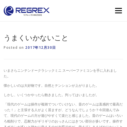
Skip
to
Menu
content
うまくいかないこと
Posted on
2017年12月30日
いまさらニンテンドークラシックミニ スーパーファミコンを手に入れまし
た。
懐かしいのは大好物です。自然とテンションが上がりました。
しかし、いくつかやったら飽きました。判ってはいましたが。
「現代のゲームは操作が複雑でついていけない、昔のゲームは直感的で最高だ
った！」と主張する人がよく居ますが、どうなんでしょうか？今回遊んでみ
て、現代のゲームの方が遊びやすくて楽だと感じました。昔のゲームはいろい
ろ粗削りで、忍耐力がギリギリのおっさんにはきつい部分が多いです。操作す
るボタンが多いと確かに覚えるのが大変ですが、覚えてしまえばやりたいこと