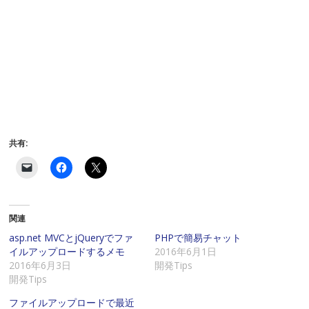
共有:
ク
F
ク
リ
a
リ
ッ
c
ッ
ク
e
ク
し
b
し
て
o
て
関連
友
o
X
達
k
で
に
で
共
asp.net MVCとjQueryでファ
PHPで簡易チャット
メ
共
有
イルアップロードするメモ
2016年6月1日
ー
有
(
ル
す
新
2016年6月3日
開発Tips
で
る
し
開発Tips
リ
に
い
ン
は
ウ
ク
ク
ィ
ファイルアップロードで最近
を
リ
ン