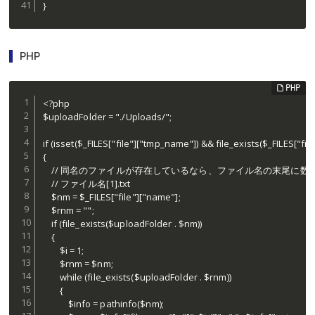
}
PHP
<?php 

$uploadFolder = "./Uploads/";

if (isset($_FILES["file"]["tmp_name"]) && file_exists($_FILES["fil
{

	// 同名のファイルが存在しているなら、ファイル名の末尾に数字を付ける

	// ファイル名[1].txt

	$nm = $_FILES["file"]["name"];

	$rnm = "";

	if (file_exists($uploadFolder . $nm))

	{

		$i = 1;

		$rnm = $nm;

		while (file_exists($uploadFolder . $rnm))

		{

			$info = pathinfo($nm);
