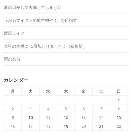
夏の日差しで火傷してしまう話
うおぉマイクラで航空機や！…を目指す
競馬ライフ
会社の本棚に15冊加わりました！（断捨離）
雨の名前
カレンダー
月
火
水
木
金
土
日
1
2
3
4
5
6
7
8
10
15
9
11
12
13
14
19
21
16
17
18
20
22