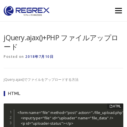
Skip
to
Menu
content
jQuery.ajax()+PHP ファイルアップロ
ード
Posted on
2018年7月10日
jQuery.ajax()でファイルをアップロードする方法
HTML
<form name="file" method="post" action="./file_upload.php" e
	<input type="file" id="uploader" name="file_data" />

	<p id="uploader-status"></p>
