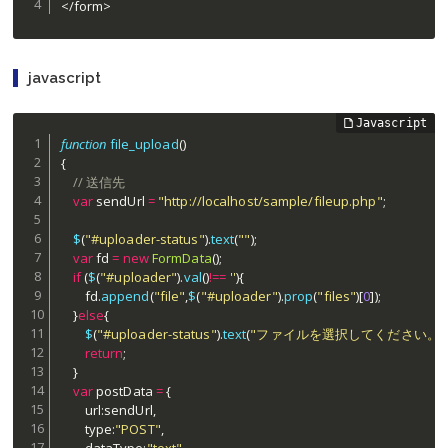
</form>
javascript
function
file_upload
(
)
{
// 送信先
var
 sendUrl 
=
"http://localhost/sample/fileup.php"
;
$
(
"#uploader-status"
)
.
text
(
""
)
;
var
 fd 
=
new
FormData
(
)
;
if
(
$
(
"#uploader"
)
.
val
(
)
!==
''
)
{
		fd
.
append
(
"file"
,
$
(
"#uploader"
)
.
prop
(
"files"
)
[
0
]
)
;
}
else
{
$
(
"#uploader-status"
)
.
text
(
"ファイルを選択してください。"
return
;
}
var
 postData 
=
{
		url
:
sendUrl
,
		type
:
"POST"
,