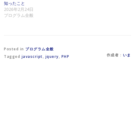
知ったこと
送
ッ
ド
信
ク
ウ
2026年2月24日
(
し
で
プログラム全般
新
て
開
し
く
き
い
だ
ま
ウ
さ
す
ィ
い
)
ン
(
ド
新
ウ
し
で
い
Posted in
プログラム全般
開
ウ
き
ィ
作成者 :
いま
Tagged
javascript
,
jquery
,
PHP
ま
ン
す
ド
)
ウ
で
開
き
ま
す
)