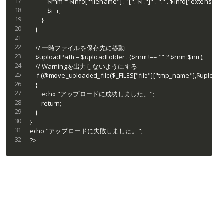
			$rnm = $info["filename"] . "[". $i ."]" . "." . $info["extension"];

			$i++;

		}

	}

	// 一時ファイルを保存先に移動

	$uploadPath = $uploadFolder . ($rnm !== "" ? $rnm:$nm);

	// Warningを出力しないようにする

	if (@move_uploaded_file($_FILES["file"]["tmp_name"],$uploadPath) === true)

	{

		echo "アップロードに成功しました。";

		return;

	}	

}

echo "アップロードに失敗しました。";

?>