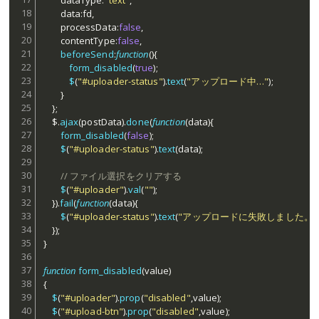
		dataType
:
"text"
,
		data
:
fd
,
		processData
:
false
,
		contentType
:
false
,
beforeSend
:
function
(
)
{
form_disabled
(
true
)
;
$
(
"#uploader-status"
)
.
text
(
"アップロード中…"
)
;
}
}
;
	$
.
ajax
(
postData
)
.
done
(
function
(
data
)
{
form_disabled
(
false
)
;
$
(
"#uploader-status"
)
.
text
(
data
)
;
// ファイル選択をクリアする
$
(
"#uploader"
)
.
val
(
""
)
;
}
)
.
fail
(
function
(
data
)
{
$
(
"#uploader-status"
)
.
text
(
"アップロードに失敗しました。"
}
)
;
}
function
form_disabled
(
value
)
{
$
(
"#uploader"
)
.
prop
(
"disabled"
,
value
)
;
$
(
"#upload-btn"
)
.
prop
(
"disabled"
,
value
)
;