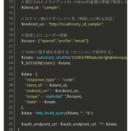
// 発行されたクライアントID（YahooID連携の準備で取得し
$client_id
=
"sample"
;
// ログイン後のリダイレクト先（登録したURLを設定）
$redirect_uri
=
"http://localhost/y_id_sample"
;
// 取得したいユーザー情報
$scope
=
[
"openid"
,
"profile"
,
"email"
]
;
// stateに渡す値を生成する（セッションで保持する）
$state
=
substr
(
str_shuffle
(
'1234567890abcdefghijklmnopqrs
$_SESSION
[
'state'
]
=
$state
;
$data
=
[
"response_type"
=
>
"code"
,
"client_id"
=
>
$client_id
,
"redirect_uri"
=
>
$redirect_uri
,
"scope"
=
>
implode
(
" "
,
$scope
)
,
"state"
=
>
$state
]
;
$data
=
http_build_query
(
$data
,
""
,
"&"
)
;
$auth_endpoint_url
=
$auth_endpoint_url
.
"?"
.
$data
;
}