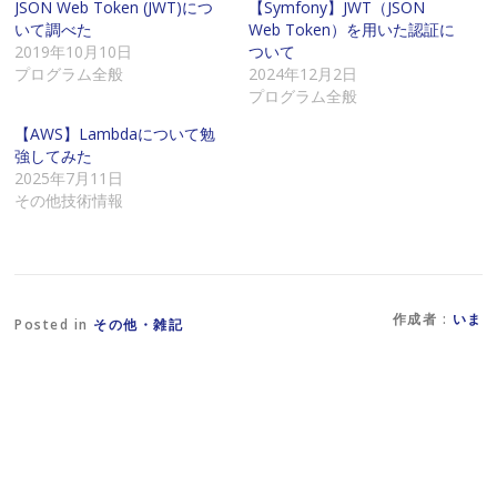
に
で
共
JSON Web Token (JWT)につ
【Symfony】JWT（JSON
メ
共
有
いて調べた
Web Token）を用いた認証に
ー
有
(
ル
す
新
2019年10月10日
ついて
で
る
し
プログラム全般
2024年12月2日
リ
に
い
ン
は
ウ
プログラム全般
ク
ク
ィ
を
リ
ン
【AWS】Lambdaについて勉
送
ッ
ド
信
ク
ウ
強してみた
(
し
で
2025年7月11日
新
て
開
し
く
き
その他技術情報
い
だ
ま
ウ
さ
す
ィ
い
)
ン
(
ド
新
ウ
し
で
い
開
ウ
作成者 :
いま
き
ィ
Posted in
その他・雑記
ま
ン
す
ド
)
ウ
で
開
き
ま
す
)