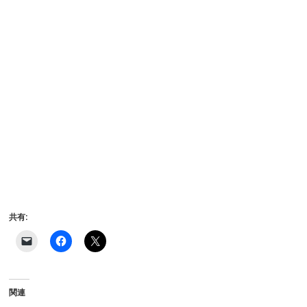
共有:
ク
F
ク
リ
a
リ
ッ
c
ッ
ク
e
ク
し
b
し
て
o
て
関連
友
o
X
達
k
で