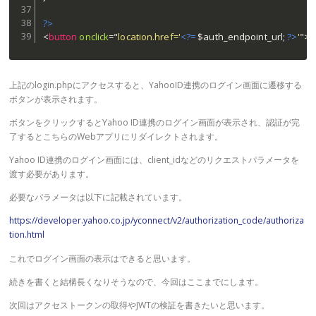
?>
<
button
onclick
=
"
location.href='
<?=
$auth_endpoint_url
;
?>
'
"
>
上記のlogin.phpにアクセスすると、YahooID連携のログイン画面に遷移する
ボタンが表示されます。
ボタンをクリックするとYahoo ID連携のログイン画面が表示され、認証が完
了するとこちらのWebアプリにリダイレクトされます。
Yahoo ID連携のログイン画面には、client_idなどのリクエストパラメータを
渡す必要があります。
必要なパラメータは以下に記載されています。
https://developer.yahoo.co.jp/yconnect/v2/authorization_code/authoriza
tion.html
これでログイン画面の表示はできると思います。
続きを書くと結構長くなりそうなので、今回はここまでにします。
次回はアクセストークンの取得やJWTの検証を書きたいと思います。