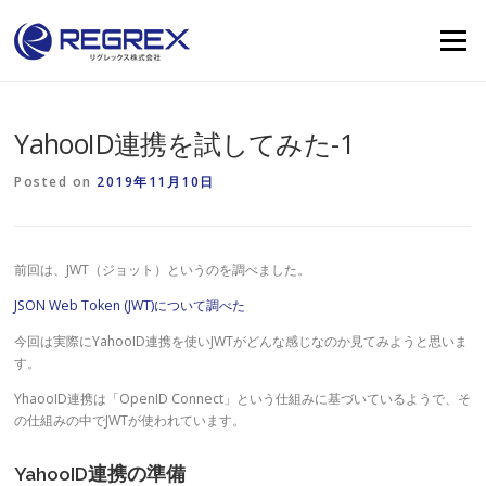
Skip
to
Menu
content
YahooID連携を試してみた-1
Posted on
2019年11月10日
前回は、JWT（ジョット）というのを調べました。
JSON Web Token (JWT)について調べた
今回は実際にYahooID連携を使いJWTがどんな感じなのか見てみようと思いま
す。
YhaooID連携は「OpenID Connect」という仕組みに基づいているようで、そ
の仕組みの中でJWTが使われています。
YahooID連携の準備