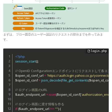
まずは、 フロー図②のユーザー認証のリクエストの部分までを作ってみま
す。
<?php
session_start
(
)
;
// OpenID Configurationエンドポイントにリクエストして各
$open_id_conf_url
=
'https://auth.login.yahoo.co.jp/yconnect/
$open_id_conf
=
json_decode
(
file_get_contents
(
$open_id_conf
// ログイン画面のURL
$auth_endpoint_url
=
isset
(
$open_id_conf
[
'authorization_endp
// ログイン画面に渡す情報を作る
if
(
$auth_endpoint_url
!==
""
)
{