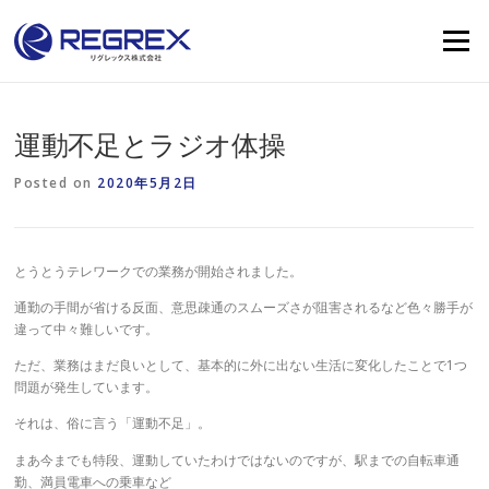
Skip
to
Menu
content
運動不足とラジオ体操
Posted on
2020年5月2日
とうとうテレワークでの業務が開始されました。
通勤の手間が省ける反面、意思疎通のスムーズさが阻害されるなど色々勝手が
違って中々難しいです。
ただ、業務はまだ良いとして、基本的に外に出ない生活に変化したことで1つ
問題が発生しています。
それは、俗に言う「運動不足」。
まあ今までも特段、運動していたわけではないのですが、駅までの自転車通
勤、満員電車への乗車など