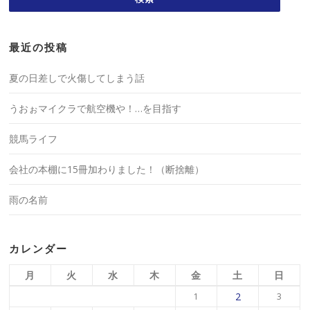
最近の投稿
夏の日差しで火傷してしまう話
うおぉマイクラで航空機や！…を目指す
競馬ライフ
会社の本棚に15冊加わりました！（断捨離）
雨の名前
カレンダー
月
火
水
木
金
土
日
2
1
3