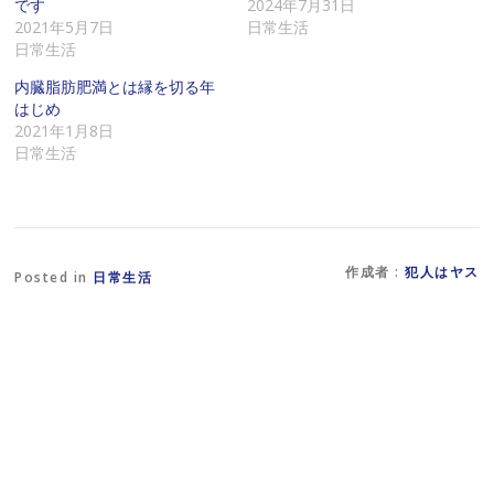
です
2024年7月31日
ー
有
(
ル
す
新
2021年5月7日
日常生活
で
る
し
日常生活
リ
に
い
ン
は
ウ
ク
ク
ィ
内臓脂肪肥満とは縁を切る年
を
リ
ン
はじめ
送
ッ
ド
信
ク
ウ
2021年1月8日
(
し
で
日常生活
新
て
開
し
く
き
い
だ
ま
ウ
さ
す
ィ
い
)
ン
(
ド
新
ウ
し
で
い
作成者 :
犯人はヤス
Posted in
日常生活
開
ウ
き
ィ
ま
ン
す
ド
)
ウ
で
開
き
ま
す
)