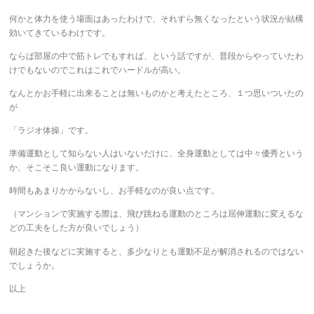
何かと体力を使う場面はあったわけで、それすら無くなったという状況が結構
効いてきているわけです。
ならば部屋の中で筋トレでもすれば、という話ですが、普段からやっていたわ
けでもないのでこれはこれでハードルが高い。
なんとかお手軽に出来ることは無いものかと考えたところ、１つ思いついたの
が
「ラジオ体操」です。
準備運動として知らない人はいないだけに、全身運動としては中々優秀という
か、そこそこ良い運動になります。
時間もあまりかからないし、お手軽なのが良い点です。
（マンションで実施する際は、飛び跳ねる運動のところは屈伸運動に変えるな
どの工夫をした方が良いでしょう）
朝起きた後などに実施すると、多少なりとも運動不足が解消されるのではない
でしょうか。
以上