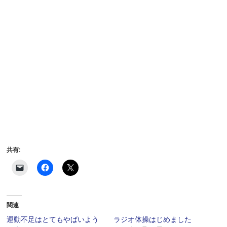
共有:
ク
F
ク
リ
a
リ
ッ
c
ッ
ク
e
ク
し
b
し
て
o
て
関連
友
o
X
達
k
で
に
で
共
運動不足はとてもやばいよう
ラジオ体操はじめました
メ
共
有