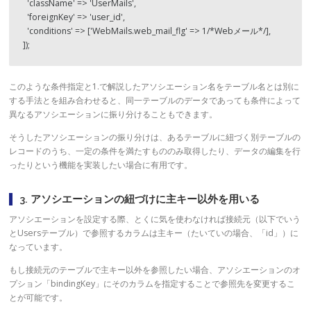
  'className' => 'UserMails',

  'foreignKey' => 'user_id',

  'conditions' => ['WebMails.web_mail_flg' => 1/*Webメール*/],

]);
このような条件指定と1.で解説したアソシエーション名をテーブル名とは別に
する手法とを組み合わせると、同一テーブルのデータであっても条件によって
異なるアソシエーションに振り分けることもできます。
そうしたアソシエーションの振り分けは、あるテーブルに紐づく別テーブルの
レコードのうち、一定の条件を満たすもののみ取得したり、データの編集を行
ったりという機能を実装したい場合に有用です。
3. アソシエーションの紐づけに主キー以外を用いる
アソシエーションを設定する際、とくに気を使わなければ接続元（以下でいう
とUsersテーブル）で参照するカラムは主キー（たいていの場合、「id」）に
なっています。
もし接続元のテーブルで主キー以外を参照したい場合、アソシエーションのオ
プション「bindingKey」にそのカラムを指定することで参照先を変更するこ
とが可能です。