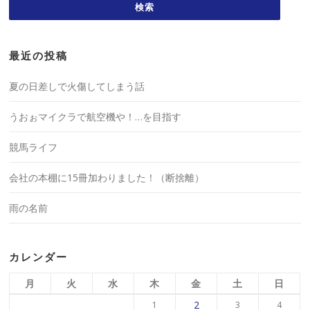
最近の投稿
夏の日差しで火傷してしまう話
うおぉマイクラで航空機や！…を目指す
競馬ライフ
会社の本棚に15冊加わりました！（断捨離）
雨の名前
カレンダー
月
火
水
木
金
土
日
2
1
3
4