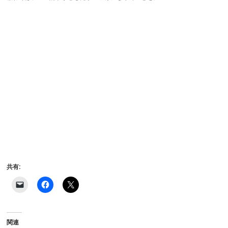
共有:
ク
F
ク
リ
a
リ
ッ
c
ッ
ク
e
ク
し
b
し
て
o
て
関連
友
o
X