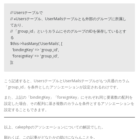
// Usersテーブルで

// ※Usersテーブル、UserMailsテーブルとも外部のグループに所属し
ており、

// 「group_id」というカラムにそのグループのIDを保存しているとす
る

$this->hasMany('UserMails', [

  'bindingKey' => 'group_id',

  'foreignKey' => 'group_id',

]);
こう記述すると、UsersテーブルとUserMailsテーブルがもつ共通のカラム
「group_id」を条件としたアソシエーションが設定されるわけです。
また、上記の「bindingKey」「foreignKey」にそれぞれ同じ要素数の配列を
設定した場合、その配列に基き複数のカラムを条件とするアソシエーションを
設定することもできます。
以上、cakephpのアソシエーションについての解説でした。
願わくば、この記事がどなたかの助けにならんことを。