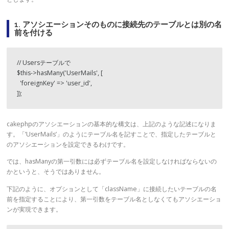
1. アソシエーションそのものに接続先のテーブルとは別の名
前を付ける
// Usersテーブルで

$this->hasMany('UserMails', [

  'foreignKey' => 'user_id',

]);
cakephpのアソシエーションの基本的な構文は、上記のような記述になりま
す。「’UserMails’」のようにテーブル名を記すことで、指定したテーブルと
のアソシエーションを設定できるわけです。
では、hasManyの第一引数には必ずテーブル名を設定しなければならないの
かというと、そうではありません。
下記のように、オプションとして「className」に接続したいテーブルの名
前を指定することにより、第一引数をテーブル名としなくてもアソシエーショ
ンが実現できます。