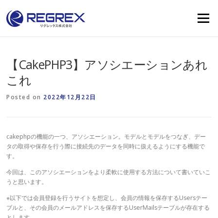
Skip
to
Menu
content
【CakePHP3】アソシエーションあれ
これ
Posted on
2022年12月22日
cakephpの機能の一つ、アソシエーション。モデルとモデルをつなぎ、デー
タの取得や保存を行う際に接続先のデータを同時に扱えるようにする機能で
す。
今回は、このアソシエーションをより柔軟に使用する方法について書いていこ
うと思います。
※以下では会員登録を行うサイトを想定し、会員の情報を保存するUsersテー
ブルと、その会員のメールアドレスを保存するUserMailsテーブルが存在する
とします。