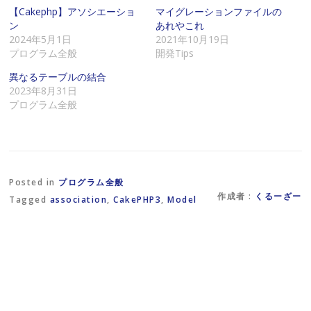
達
k
で
に
で
共
【Cakephp】アソシエーショ
マイグレーションファイルの
メ
共
有
ン
あれやこれ
ー
有
(
ル
す
新
2024年5月1日
2021年10月19日
で
る
し
プログラム全般
開発Tips
リ
に
い
ン
は
ウ
ク
ク
ィ
異なるテーブルの結合
を
リ
ン
2023年8月31日
送
ッ
ド
信
ク
ウ
プログラム全般
(
し
で
新
て
開
し
く
き
い
だ
ま
ウ
さ
す
ィ
い
)
ン
(
ド
新
ウ
し
Posted in
プログラム全般
で
い
作成者 :
くるーざー
Tagged
association
,
CakePHP3
,
Model
開
ウ
き
ィ
ま
ン
す
ド
)
ウ
で
開
き
ま
す
)