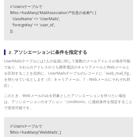
// Usersテーブルで

$this->hasMany('MailAssociation'/*任意の名称*/, [

  'className' => 'UserMails',

  'foreignKey' => 'user_id',

]);
2. アソシエーションに条件を指定する
UserMailsテーブルには1人の会員に対して複数のメールアドレスが保存可能
であり、それらのアドレスのうち携帯電話のキャリアメールとWebメールと
を区別することを目的に、UserMailsテーブルのレコードに「web_mail_flg」
を持たせているとします（0：キャリアメール、1：Webメールにそれぞれ対
応）。
このとき、Webメールのみを対象としたアソシエーションを作りたい場合
は、アソシエーションのオプション「conditions」に接続条件を指定すること
で実現可能です。
// Usersテーブルで

$this->hasMany('WebMails', [
