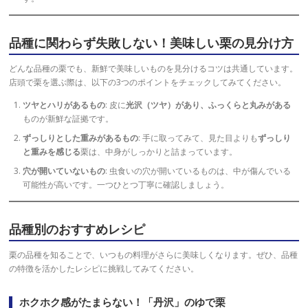
品種に関わらず失敗しない！美味しい栗の見分け方
どんな品種の栗でも、新鮮で美味しいものを見分けるコツは共通しています。
店頭で栗を選ぶ際は、以下の3つのポイントをチェックしてみてください。
ツヤとハリがあるもの
: 皮に
光沢（ツヤ）があり、ふっくらと丸みがある
ものが新鮮な証拠です。
ずっしりとした重みがあるもの
: 手に取ってみて、見た目よりも
ずっしり
と重みを感じる
栗は、中身がしっかりと詰まっています。
穴が開いていないもの
: 虫食いの穴が開いているものは、中が傷んでいる
可能性が高いです。一つひとつ丁寧に確認しましょう。
品種別のおすすめレシピ
栗の品種を知ることで、いつもの料理がさらに美味しくなります。ぜひ、品種
の特徴を活かしたレシピに挑戦してみてください。
ホクホク感がたまらない！「丹沢」のゆで栗