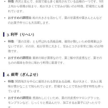
特徴
: 丹沢と並んで、全国で最も多く栽培されている品種の一つです。9月
上旬から収穫が始まり、粒が大きくて甘みが強いのが特徴。貯蔵性にも優
れています。
おすすめの調理法
: 粒の大きさを活かして、栗の甘露煮や栗きんとんなど
のお菓子作りにも大活躍します。
3. 利平（りへい）
特徴
: 「栗の王様」とも呼ばれる高級品種。栽培が難しいため収穫量は少
ないですが、その分、粒が非常に大きく、甘みとコクが非常に強いのが特
徴です。
おすすめの調理法
: 素材の味が濃厚なので、栗ご飯や渋皮煮など、栗その
ものの風味を存分に味わう料理に最適です。
4. 銀寄（ぎんよせ）
特徴
: 関西地方を中心に栽培される歴史ある品種。粒が大きく、甘みと風
味が豊かなことで知られています。貯蔵することで甘みが増す特性も持っ
ています。
おすすめの調理法
: 煮崩れしにくいため、栗の渋皮煮やマロングラッセ、
モンブランなど、じっくりと煮込んだり、加工するお菓子にぴったりで
す。