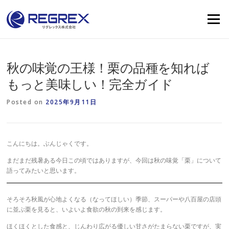
Skip
to
Menu
content
秋の味覚の王様！栗の品種を知れば
もっと美味しい！完全ガイド
Posted on
2025年9月11日
こんにちは。ぶんじゃくです。
まだまだ残暑ある今日この頃ではありますが、今回は秋の味覚「栗」について
語ってみたいと思います。
そろそろ秋風が心地よくなる（なってほしい）季節、スーパーや八百屋の店頭
に並ぶ栗を見ると、いよいよ食欲の秋の到来を感じます。
ほくほくとした食感と、じんわり広がる優しい甘さがたまらない栗ですが、実