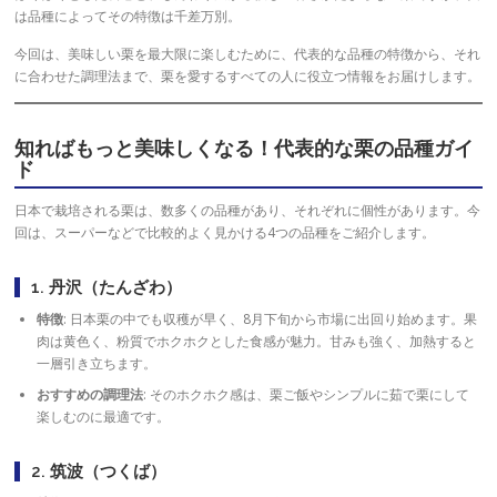
は品種によってその特徴は千差万別。
今回は、美味しい栗を最大限に楽しむために、代表的な品種の特徴から、それ
に合わせた調理法まで、栗を愛するすべての人に役立つ情報をお届けします。
知ればもっと美味しくなる！代表的な栗の品種ガイ
ド
日本で栽培される栗は、数多くの品種があり、それぞれに個性があります。今
回は、スーパーなどで比較的よく見かける4つの品種をご紹介します。
1. 丹沢（たんざわ）
特徴
: 日本栗の中でも収穫が早く、8月下旬から市場に出回り始めます。果
肉は黄色く、粉質でホクホクとした食感が魅力。甘みも強く、加熱すると
一層引き立ちます。
おすすめの調理法
: そのホクホク感は、栗ご飯やシンプルに茹で栗にして
楽しむのに最適です。
2. 筑波（つくば）