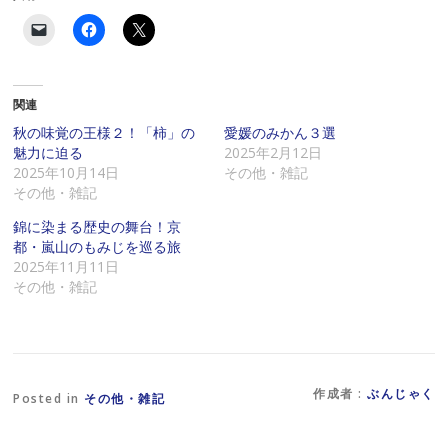
ク
F
ク
リ
a
リ
ッ
c
ッ
ク
e
ク
し
b
し
て
o
て
関連
友
o
X
達
k
で
に
で
共
秋の味覚の王様２！「柿」の
愛媛のみかん３選
メ
共
有
魅力に迫る
2025年2月12日
ー
有
(
ル
す
新
2025年10月14日
その他・雑記
で
る
し
その他・雑記
リ
に
い
ン
は
ウ
ク
ク
ィ
錦に染まる歴史の舞台！京
を
リ
ン
都・嵐山のもみじを巡る旅
送
ッ
ド
信
ク
ウ
2025年11月11日
(
し
で
その他・雑記
新
て
開
し
く
き
い
だ
ま
ウ
さ
す
ィ
い
)
ン
(
ド
新
ウ
し
で
い
作成者 :
ぶんじゃく
Posted in
その他・雑記
開
ウ
き
ィ
ま
ン
す
ド