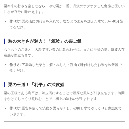
栗本来の甘さを楽しむなら、ゆで栗が一番。丹沢のホクホクした食感と優しい
甘さが存分に味わえます。
作り方
: 栗の底に切れ目を入れて、塩ひとつまみを加えた水で30～40分茹
でるだけ。
粒の大きさが魅力！「筑波」の栗ご飯
もちもちのご飯と、大粒で甘い栗の組み合わせは、まさに至福の味。筑波の存
在感が際立ちます。
作り方
: 下準備した栗と、酒・みりん・醤油で味付けしたお米を炊飯器で
炊くだけ。
栗の王道！「利平」の渋皮煮
栗の王様である利平は、渋皮煮にすることで濃厚な風味が引き立ちます。時間
をかけてじっくり煮込むことで、極上の味わいが生まれます。
作り方
: 重曹を使って渋皮を柔らかくし、砂糖と水でゆっくりと煮詰めて
いきます。