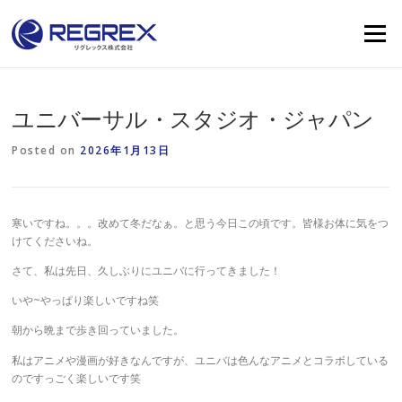
Skip
to
Menu
content
ユニバーサル・スタジオ・ジャパン
Posted on
2026年1月13日
寒いですね。。。改めて冬だなぁ。と思う今日この頃です。皆様お体に気をつ
けてくださいね。
さて、私は先日、久しぶりにユニバに行ってきました！
いや~やっぱり楽しいですね笑
朝から晩まで歩き回っていました。
私はアニメや漫画が好きなんですが、ユニバは色んなアニメとコラボしている
のですっごく楽しいです笑