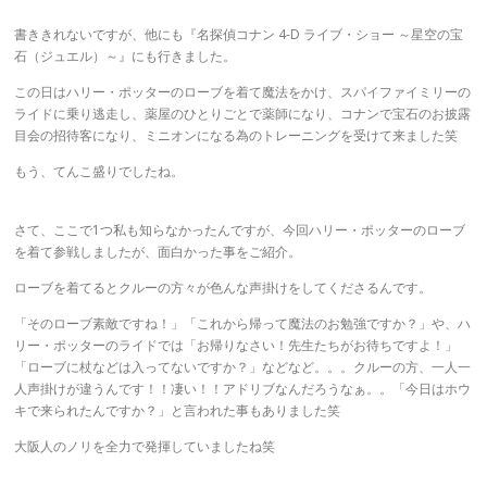
書ききれないですが、他にも『名探偵コナン 4-D ライブ・ショー ～星空の宝
石（ジュエル）～』にも行きました。
この日はハリー・ポッターのローブを着て魔法をかけ、スパイファイミリーの
ライドに乗り逃走し、薬屋のひとりごとで薬師になり、コナンで宝石のお披露
目会の招待客になり、ミニオンになる為のトレーニングを受けて来ました笑
もう、てんこ盛りでしたね。
さて、ここで1つ私も知らなかったんですが、今回ハリー・ポッターのローブ
を着て参戦しましたが、面白かった事をご紹介。
ローブを着てるとクルーの方々が色んな声掛けをしてくださるんです。
「そのローブ素敵ですね！」「これから帰って魔法のお勉強ですか？」や、ハ
リー・ポッターのライドでは「お帰りなさい！先生たちがお待ちですよ！」
「ローブに杖などは入ってないですか？」などなど。。。クルーの方、一人一
人声掛けが違うんです！！凄い！！アドリブなんだろうなぁ。。「今日はホウ
キで来られたんですか？」と言われた事もありました笑
大阪人のノリを全力で発揮していましたね笑