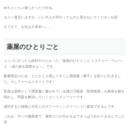
めちゃくちゃ嬉しかったですね。
もう一度言いますが、いい大人が何やってんのと思わないでくださいね笑
さてさて、お次は大本命へ。。。
薬屋のひとりごと
ユニバに行ったら絶対やりたかった『薬屋のひとりごと ミステリー・ウォー
ク ～謎の薬を調査せよ～』です。
数量限定のため、とにかく入場してすぐに調査書（冊子）を取りに行きまし
た。そしてゲームスタートです！
私達は薬師として調査書に書かれている謎の万能薬「龍珠散薬」の真相を解き
明かし、問題を解決していくというストーリーです。
成功すると猫猫と壬氏とのグリーティングイベントに参加できるんです。
これが、中々の難易度で、最初コツが分かるまでさっぱり分かりませんでした
笑