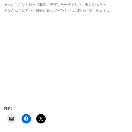
そんなこんなも有って非常に充実した一日でした。楽しかった~
みなさんも着ていく機会があればぜひ！いつも以上に楽しめますよ。
共有:
ク
F
ク
リ
a
リ
ッ
c
ッ
ク
e
ク