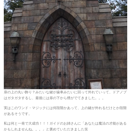
扉の上の丸い飾り？みたいな鍵が歯車みたいに回って外れていって、ドアノブ
はガタガタするし、最後には扉の下から煙がでてきました。。。
実はこのワンド・マジックには何段階かあって、上の鍵が外れるだけとか段階
があるそうです。
私は何と一発で大成功！！！ガイドのお姉さんに「あなたは魔法の才能がある
かもしれませんね。。。」と褒めていただきました笑