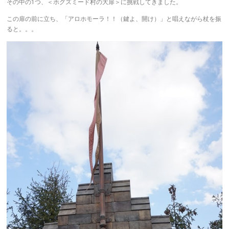
その中の1つ、＜ホグズミード村の大扉＞に挑戦してきました。
この扉の前に立ち、「アロホモーラ！！（鍵よ、開け）」と唱えながら杖を振
ると。。。