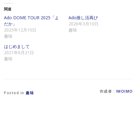
し
b
し
て
o
て
関連
友
o
X
達
k
で
に
で
共
Ado DOME TOUR 2025「よ
Ado推し活再び
メ
共
有
だか」
2026年3月10日
ー
有
(
ル
す
新
2025年12月10日
趣味
で
る
し
趣味
リ
に
い
ン
は
ウ
ク
ク
ィ
はじめまして
を
リ
ン
2021年6月21日
送
ッ
ド
信
ク
ウ
趣味
(
し
で
新
て
開
し
く
き
い
だ
ま
ウ
さ
す
ィ
い
)
ン
(
ド
新
作成者 :
IMOIMO
ウ
し
Posted in
趣味
で
い
開
ウ
き
ィ
ま
ン
す
ド
)
ウ
で
開
き
ま
す