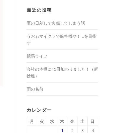
最近の投稿
夏の日差しで火傷してしまう話
うおぉマイクラで航空機や！…を目指
す
競馬ライフ
会社の本棚に15冊加わりました！（断
捨離）
雨の名前
カレンダー
月
火
水
木
金
土
日
1
2
3
4