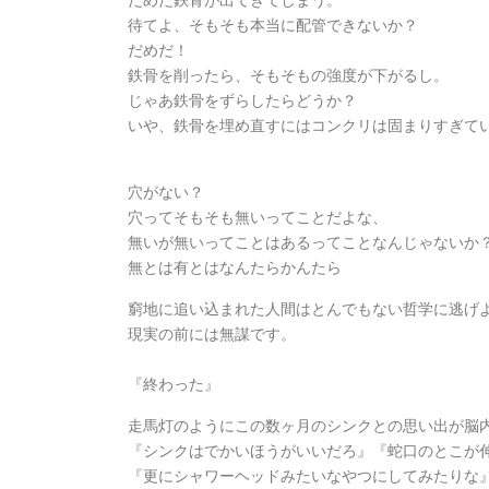
待てよ、そもそも本当に配管できないか？
だめだ！
鉄骨を削ったら、そもそもの強度が下がるし。
じゃあ鉄骨をずらしたらどうか？
いや、鉄骨を埋め直すにはコンクリは固まりすぎて
穴がない？
穴ってそもそも無いってことだよな、
無いが無いってことはあるってことなんじゃないか
無とは有とはなんたらかんたら
窮地に追い込まれた人間はとんでもない哲学に逃げ
現実の前には無謀です。
『終わった』
走馬灯のようにこの数ヶ月のシンクとの思い出が脳
『シンクはでかいほうがいいだろ』『蛇口のとこが
『更にシャワーヘッドみたいなやつにしてみたりな