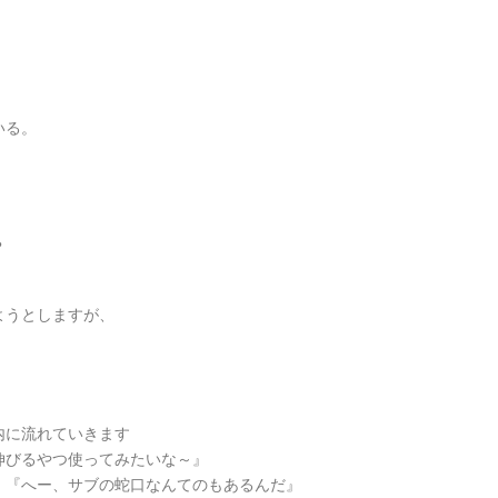
いる。
？
ようとしますが、
内に流れていきます
伸びるやつ使ってみたいな～』
』『へー、サブの蛇口なんてのもあるんだ』