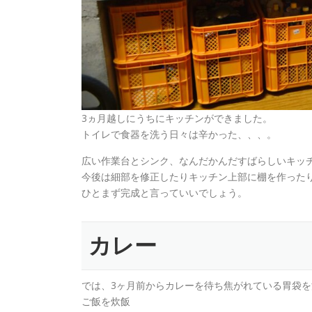
3ヵ月越しにうちにキッチンができました。
トイレで食器を洗う日々は辛かった、、、。
広い作業台とシンク、なんだかんだすばらしいキッ
今後は細部を修正したりキッチン上部に棚を作った
ひとまず完成と言っていいでしょう。
カレー
では、3ヶ月前からカレーを待ち焦がれている胃袋
ご飯を炊飯