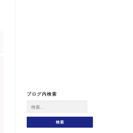
ブログ内検索
検
索: