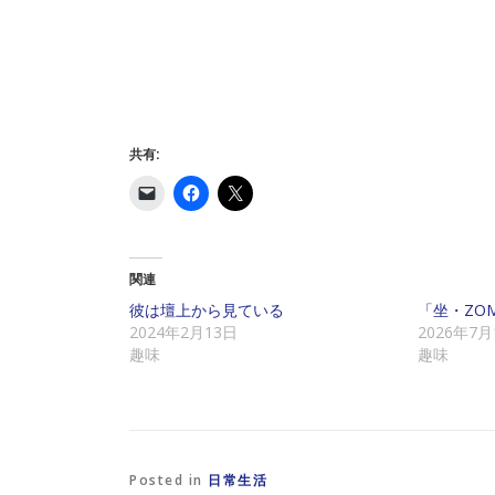
共有:
ク
F
ク
リ
a
リ
ッ
c
ッ
ク
e
ク
し
b
し
て
o
て
友
o
X
関連
達
k
で
に
で
共
彼は壇上から見ている
「坐・ZOMB
メ
共
有
2024年2月13日
2026年7月
ー
有
(
ル
す
新
趣味
趣味
で
る
し
リ
に
い
ン
は
ウ
ク
ク
ィ
を
リ
ン
送
ッ
ド
信
ク
ウ
(
し
で
新
て
開
Posted in
日常生活
し
く
き