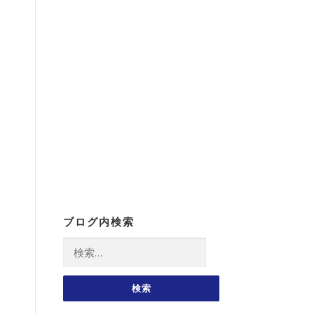
ブログ内検索
検
索: