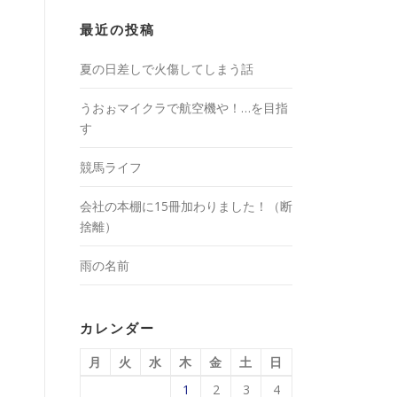
最近の投稿
夏の日差しで火傷してしまう話
うおぉマイクラで航空機や！…を目指
す
競馬ライフ
会社の本棚に15冊加わりました！（断
捨離）
雨の名前
カレンダー
月
火
水
木
金
土
日
1
2
3
4