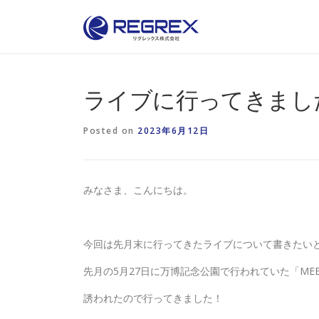
Skip
to
content
ライブに行ってきまし
Posted on
2023年6月12日
みなさま、こんにちは。
今回は先月末に行ってきたライブについて書きたい
先月の5月27日に万博記念公園で行われていた「MEET TH
誘われたので行ってきました！