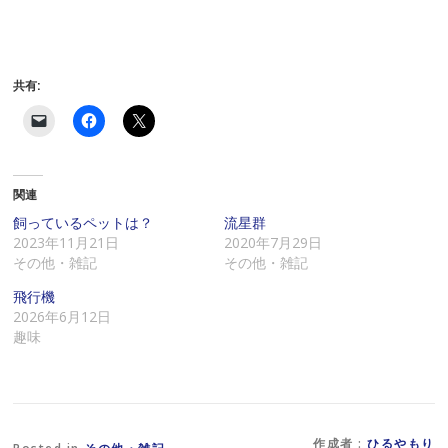
共有:
ク
F
ク
リ
a
リ
ッ
c
ッ
ク
e
ク
し
b
し
て
o
て
関連
友
o
X
達
k
で
に
で
共
飼っているペットは？
流星群
メ
共
有
2023年11月21日
2020年7月29日
ー
有
(
ル
す
新
その他・雑記
その他・雑記
で
る
し
リ
に
い
飛行機
ン
は
ウ
ク
ク
ィ
2026年6月12日
を
リ
ン
趣味
送
ッ
ド
信
ク
ウ
(
し
で
新
て
開
し
く
き
い
だ
ま
ウ
さ
す
ィ
い
)
ン
(
作成者 :
ひるやもり