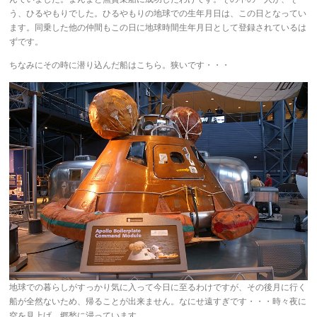
う、ひるやもりでした。ひるやもりの地球での生年月日は、この日となってい
ます。同乗した他の仲間もこの日に地球時間生年月日として登録されているは
ずです。
ちなみにその時に潜り込んだ船はこちら。狭いです・・・
地球での暮らしがすっかり気に入って今日に至るわけですが、その後月に行く
船が全然ないため、帰ることが出来ません。なにせ遠すぎです・・・時々夜に
空を見上げ、郷愁に浸っています。