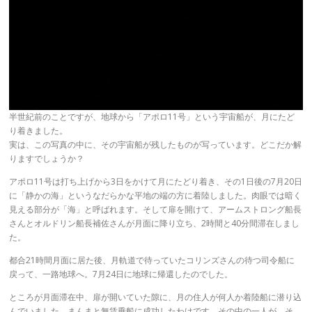
半世紀前のことですが、地球から「アポロ11号」という宇宙船が、月にたど
り着きました。
実は、この写真の中に、その宇宙船が残したものが写っています。どこだか解
りますでしょうか？
アポロ11号は打ち上げから3日をかけて月にたどり着き、その1日後の7月20日
に「静かの海」というなだらかな平地の端の方に着陸しました。肉眼では暗く
見える部分が「海」と呼ばれます。そして扉を開けて、アームストロング船長
さんとオルドリン船長補佐さんが月面に降り立ち、2時間と40分間滞在しまし
た。
都合21時間月面に居た後、月軌道で待っていたコリンズさんの待つ司令船に
戻って、一路地球へ。7月24日に地球に帰還したのでした。
ところが月面滞在中、扉が開いていた隙に、月の住人が何人か着陸船に潜り込
んでいました。まんまと無賃乗船に成功したわけです。その中の一人が、そ