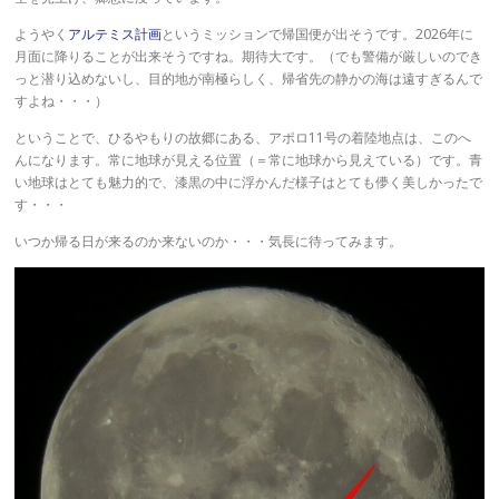
ようやく
アルテミス計画
というミッションで帰国便が出そうです。2026年に
月面に降りることが出来そうですね。期待大です。（でも警備が厳しいのでき
っと潜り込めないし、目的地が南極らしく、帰省先の静かの海は遠すぎるんで
すよね・・・）
ということで、ひるやもりの故郷にある、アポロ11号の着陸地点は、このへ
んになります。常に地球が見える位置（＝常に地球から見えている）です。青
い地球はとても魅力的で、漆黒の中に浮かんだ様子はとても儚く美しかったで
す・・・
いつか帰る日が来るのか来ないのか・・・気長に待ってみます。