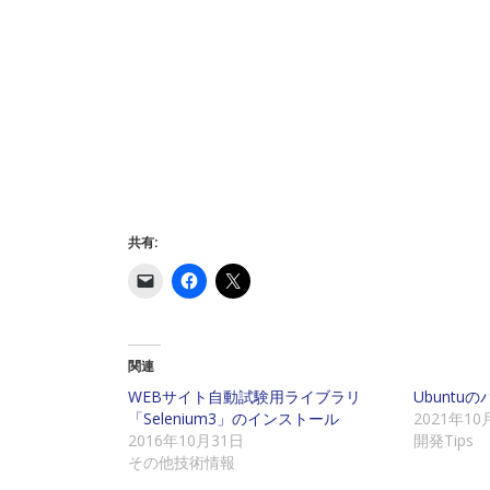
共有:
ク
F
ク
リ
a
リ
ッ
c
ッ
ク
e
ク
し
b
し
て
o
て
友
o
X
関連
達
k
で
に
で
共
WEBサイト自動試験用ライブラリ
Ubunt
メ
共
有
「Selenium3」のインストール
2021年10
ー
有
(
ル
す
新
2016年10月31日
開発Tips
で
る
し
その他技術情報
リ
に
い
ン
は
ウ