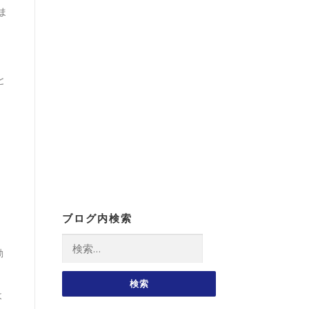
ま
と
ブログ内検索
検
動
索:
よ