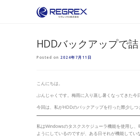
Skip
to
content
HDDバックアップで
Posted on
2024年7月11日
こんにちは。
ぶんじゃくです。梅雨に入り蒸し暑くなってきた今
今回は、私がHDDのバックアップを行った際少しつ
私はWindowsのタスクスケジューラ機能を使用し
ようにしているのですが、ある日それが機能してい