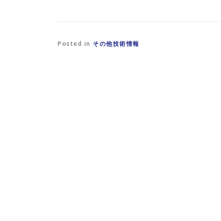
ク
ク
ィ
を
リ
ン
送
ッ
ド
信
ク
ウ
(
し
で
新
て
開
し
く
き
Posted in
その他技術情報
い
だ
ま
ウ
さ
す
ィ
い
)
ン
(
ド
新
ウ
し
で
い
開
ウ
き
ィ
ま
ン
す
ド
)
ウ
で
開
き
ま
す
)