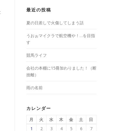
最近の投稿
と
夏の日差しで火傷してしまう話
うおぉマイクラで航空機や！…を目指
す
競馬ライフ
会社の本棚に15冊加わりました！（断
捨離）
雨の名前
カレンダー
月
火
水
木
金
土
日
1
2
3
4
5
6
7