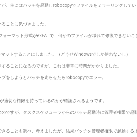
、主にはバッチを起動しrobocopyでファイルをミラーリングしてい
いることに気づきました。
フォーマット形式がexFATで、何かのファイルが壊れて修復できないこ
ーマットすることにしました。（どうせWindowsでしか使わないし）
除することになるのですが、これは非常に時間がかかりました。
をしようとバッチを走らせたらrobocopyでエラー。
主が適切な権限を持っているのかが確認されるようです。
なのですが、タスクスケジューラからのバッチ起動時に管理者権限で起
定できることも調べ、考えましたが、結果バッチを管理者権限で起動する