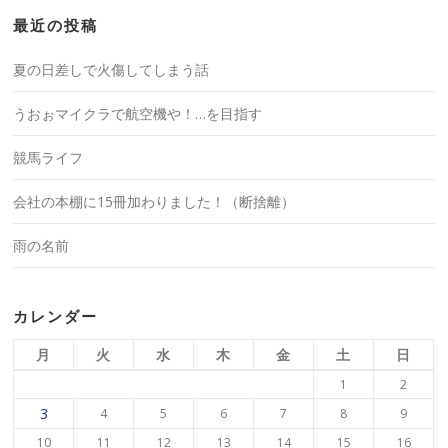
最近の投稿
夏の日差しで火傷してしまう話
うおぉマイクラで航空機や！…を目指す
競馬ライフ
会社の本棚に15冊加わりました！（断捨離）
雨の名前
カレンダー
月
火
水
木
金
土
日
1
2
3
4
5
6
7
8
9
10
11
12
13
14
15
16